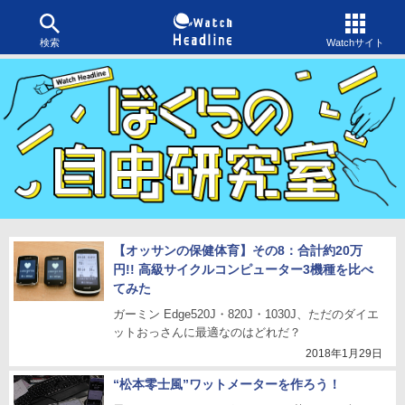
検索
Watchサイト
【オッサンの保健体育】その8：合計約20万
円!! 高級サイクルコンピューター3機種を比べ
てみた
ガーミン Edge520J・820J・1030J、ただのダイエ
ットおっさんに最適なのはどれだ？
2018年1月29日
“松本零士風”ワットメーターを作ろう！