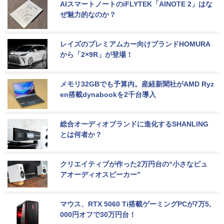
AIスマートノートのiFLYTEK「AINOTE 2」はな
ぜ魅力的なのか？
レイズのプレミアムカー向けブランドHOMURA
から「2×9R」が登場！
メモリ32GBでも予算内。産経新聞社がAMD Ryz
en搭載dynabookを2千台導入
総合オーディオブランドに進化するSHANLING
とは何者か？
クリエイティブが作った2万円台の“小さなピュ
アオーディオスピーカー”
マウス、RTX 5060 Ti搭載ゲーミングPCが7万5,
000円オフで30万円台！