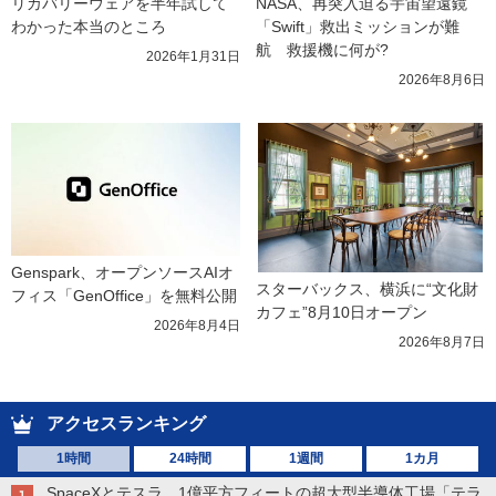
リカバリーウェアを半年試して
NASA、再突入迫る宇宙望遠鏡
わかった本当のところ
「Swift」救出ミッションが難
航　救援機に何が?
2026年1月31日
2026年8月6日
Genspark、オープンソースAIオ
スターバックス、横浜に“文化財
フィス「GenOffice」を無料公開
カフェ”8月10日オープン
2026年8月4日
2026年8月7日
アクセスランキング
1時間
24時間
1週間
1カ月
SpaceXとテスラ、1億平方フィートの超大型半導体工場「テラ