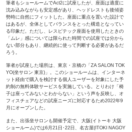
筆者もショールームでAct2に試座したが、座面は適度に
沈み込みながらも安定感があり、ヘッドレストも後傾姿
勢時に自然にフィットした。座面に重点を置いた設計で
はあるが、全体としてバランスをとった構造となってい
る印象だ。ただし、レスピテック座面を使用したときの
「ムレ」感については限られた時間での試座では分から
ない部分もあり、継続的に使って判断する必要があるだ
ろう。
筆者が試座した場所は、東京・京橋の「ZA SALON TOK
YO(坐サロン 東京)」。このショールームは、インターネ
ット経由で購入を検討する個人ユーザーを対象にした予
約制の無料体験サービスを実施している。とりわけ「椅
子は座ってみないとわからない」という声を反映し、オ
フィスチェアなどの試座ニーズに対応するため2022年9
月にオープンした。
また、出張坐サロンも開催予定で、大阪(イトーキ 大阪
ショールーム)では6月21日･22日、名古屋(ITOKI NAGOY