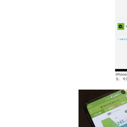
iPho
を、今度