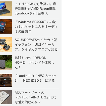
メモリ32GBでも予算内。産
経新聞社がAMD Ryzen搭載
dynabookを2千台導入
「A&ultima SP4000T」の魅
力！ポケットに入るオーディ
オの醍醐味
SOUNDPEATSのイヤカフ型
イヤフォン「UU2イヤーカ
フ」をイヤカフマニアが語る
鳥肌ものの「DENON
HOME」サウンドを体感し
た！
iFi audio主力「NEO Stream
3」「NEO iDSD 3」に迫る
AIスマートノートの
iFLYTEK「AINOTE 2」はな
ぜ魅力的なのか？