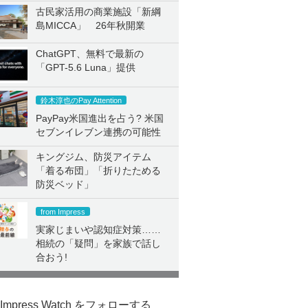
古民家活用の商業施設「新綱
島MICCA」 26年秋開業
ChatGPT、無料で最新の
「GPT-5.6 Luna」提供
鈴木淳也のPay Attention
PayPay米国進出を占う? 米国
セブンイレブン連携の可能性
キングジム、防災アイテム
「着る布団」「折りたためる
防災ベッド」
from Impress
実家じまいや認知症対策……
相続の「疑問」を家族で話し
合おう!
Impress Watch をフォローする