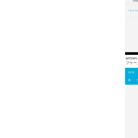
arro
フケー