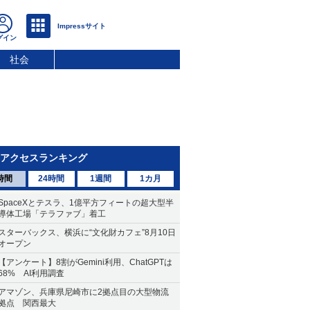
社会
アクセスランキング
時間
24時間
1週間
1カ月
SpaceXとテスラ、1億平方フィートの超大型半
導体工場「テラファブ」着工
スターバックス、横浜に“文化財カフェ”8月10日
オープン
【アンケート】8割がGemini利用、ChatGPTは
68% AI利用調査
アマゾン、兵庫県尼崎市に2拠点目の大型物流
拠点 関西最大