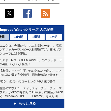
Impress Watchシリーズ 人気記事
時間
24時間
1週間
1カ月
ユニクロ、今日から「お盆特別セール」。涼感
シアサッカーワンピース待望値下げ、撥水ギア
ショーツは1990円に
ミスド「Mrs. GREEN APPLE」のコラボドーナ
ツ4種、いよいよ発売！
【家電レビュー】手ごわい雑草との戦い、コメ
リの草刈機で完全勝利 掃除機感覚で使えた
KDDI、楽天へのローミングを9月末で終了
老舗のマウスユーティリティ「チューチューマ
ウス」がAIの力を借りて15年ぶりに復活／64bit
化、Windows 10/11、「Chrome」も走り回
る。復活記念で2026年末まで500円
もっと見る