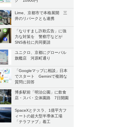
ク 10500円
Lime、京都市で本格展開 三
井のリパークとも連携
「なりすまし詐欺広告」に強
力な対策を 警察庁などが
SNS各社に共同要請
ユニクロ、京都にグローバル
旗艦店 河原町通り
「Googleマップに相談」日本
でスタート Geminiで複雑な
質問に回答
博多駅前「明治公園」に飲食
店・スパ・立体園路 7日開園
SpaceXとテスラ、1億平方フ
ィートの超大型半導体工場
「テラファブ」着工