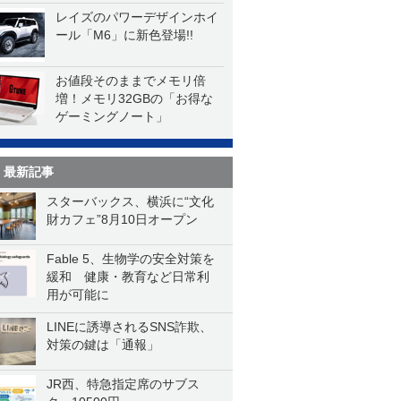
レイズのパワーデザインホイ
ール「M6」に新色登場!!
お値段そのままでメモリ倍
増！メモリ32GBの「お得な
ゲーミングノート」
最新記事
スターバックス、横浜に“文化
財カフェ”8月10日オープン
Fable 5、生物学の安全対策を
緩和 健康・教育など日常利
用が可能に
LINEに誘導されるSNS詐欺、
対策の鍵は「通報」
JR西、特急指定席のサブス