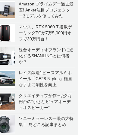
Amazon プライムデー過去最
安! Anker注目プロジェクタ
ー3モデルを使ってみた
マウス、RTX 5060 Ti搭載ゲ
ーミングPCが7万5,000円オ
フで30万円台！
総合オーディオブランドに進
化するSHANLINGとは何者
か？
レイズ鍛造1ピースアルミホ
イール「CE28 N-plus」軽量
なままに剛性を向上
クリエイティブが作った2万
円台の“小さなピュアオーデ
ィオスピーカー”
ソニーミラーレス一眼の大特
集！ 見どころ記事まとめ