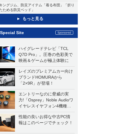
キングジム、防災アイテム「着る布団」「折り
たためる防災ベッド」
もっと見る
Special Site
ハイグレードテレビ「TCL
Q7D Pro」。圧巻の色彩美で
映画＆ゲームが極上体験に
レイズのプレミアムカー向け
ブランドHOMURAから
「2×9R」が登場！
エントリーなのに脅威の実
力!「Osprey」Noble Audioワ
イヤレスイヤフォン4機種を
一気に聴く
性能の良いお得な中古PC情
報はこのページでチェック！