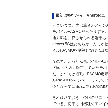
最初は移行から。Androi
と言いつつ、実は筆者のメインAndr
モバイルPASMOだったりする。
通系ICを共存させられる端末
arrows 5Gはどちらか一方し
イルPASMOを削除しなければ
なので、いったんモバイルPASM
iPhoneの方に設定していたモバ
た。かつては通勤にPASMO定期
ルPASMOをインストールして
今となってはSuicaでもPAS
それはさておき、今回のリニュ
ている。従来は旧機種のモバイル