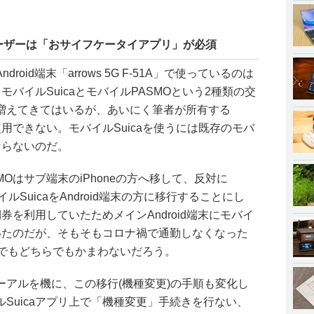
dユーザーは「おサイフケータイアプリ」が必須
oid端末「arrows 5G F-51A」で使っているのは
モバイルSuicaとモバイルPASMOという2種類の交
も増えてきてはいるが、あいにく筆者が所有する
か使用できない。モバイルSuicaを使うには既存のモバ
ならないのだ。
Oはサブ端末のiPhoneの方へ移して、反対に
イルSuicaをAndroid端末の方に移行することにし
券を利用していたためメインAndroid端末にモバイ
いたのだが、そもそもコロナ禍で通勤しなくなった
MOでもどちらでもかまわないだろう。
ーアルを機に、この移行(機種変更)の手順も変化し
Suicaアプリ上で「機種変更」手続きを行ない、