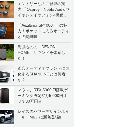
エントリーなのに脅威の実
力!「Osprey」Noble Audioワ
イヤレスイヤフォン4機種を
一気に聴く
「A&ultima SP4000T」の魅
力！ポケットに入るオーディ
オの醍醐味
鳥肌ものの「DENON
HOME」サウンドを体感し
た！
総合オーディオブランドに進
化するSHANLINGとは何者
か？
マウス、RTX 5060 Ti搭載ゲ
ーミングPCが7万5,000円オ
フで30万円台！
レイズのパワーデザインホイ
ール「M6」に新色登場!!