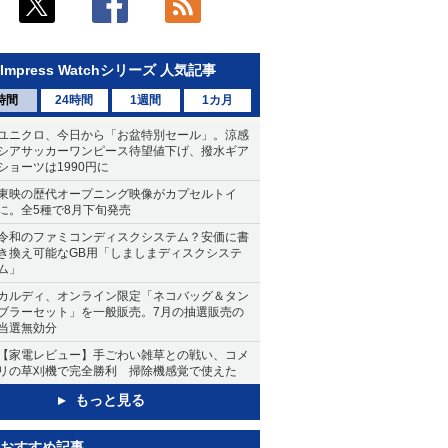
Impress Watchシリーズ 人気記事
時間
24時間
1週間
1カ月
ユニクロ、今日から「お盆特別セール」。涼感
シアサッカーワンピース待望値下げ、撥水ギア
ショーツは1990円に
東映の歴代オープニング映像がカプセルトイ
に。全5種で8月下旬発売
令和のファミコンディスクシステム？安価に書
き換え可能なGB用「しましまディスクシステ
ム」
カルディ、オンライン限定「ネコバッグ＆タン
ブラーセット」を一般販売。7月の抽選販売の
当選無効分
【家電レビュー】手ごわい雑草との戦い、コメ
リの草刈機で完全勝利 掃除機感覚で使えた
もっと見る
おすすめ記事