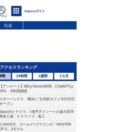
社会
アクセスランキング
時間
24時間
1週間
1カ月
【アンケート】8割がGemini利用、ChatGPTは
68% AI利用調査
スターバックス、横浜に“文化財カフェ”8月10日
オープン
SpaceXとテスラ、1億平方フィートの超大型半
導体工場「テラファブ」着工
G-SHOCK、ゴールド×ブラウンの「MASTER
OF G」3モデル