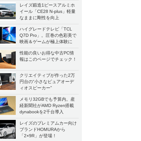
レイズ鍛造1ピースアルミホ
イール「CE28 N-plus」軽量
なままに剛性を向上
ハイグレードテレビ「TCL
Q7D Pro」。圧巻の色彩美で
映画＆ゲームが極上体験に
性能の良いお得な中古PC情
報はこのページでチェック！
クリエイティブが作った2万
円台の“小さなピュアオーデ
ィオスピーカー”
メモリ32GBでも予算内。産
経新聞社がAMD Ryzen搭載
dynabookを2千台導入
レイズのプレミアムカー向け
ブランドHOMURAから
「2×9R」が登場！