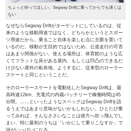
ちょっと待ってほしい。Segway Driftに乗ってからでも遅くは
ない
なぜならSegway Driftがターゲットにしているのは、従
来のような移動用途ではなく、どちらかというとスポー
ツ用途だから。乗ること自体を楽しむ点に主眼を置いて
いるのだ。移動が主目的ではないため、公道走行の可否
はあまり関係がない。使える場所は、体育館のような広
くてフラットな床がある屋内、もしくは凹凸のできるだ
け少ない屋外の私有地。ようするに、従来型のローラー
スケートと同じということだ。
そのローラースケートを電動化したSegway Driftは、最
高時速12km、充電式の内蔵バッテリーで稼働時間は45
分間。……といったようなスペックはSegway Driftを語
るうえではあまり意味がないかもしれない。ひとたび乗
ってみれば、そんなささいなことは彼方へ吹っ飛んでし
まい、特に最初のうちは「いかにして乗りこなすか」で
頭がいっぱいになる。