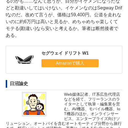
るのかも……なんて思うが、自分がイケメンになったな
どと勘違いしてはいけない。イケメンなのはSegway Drif
tなのだ。改めて言うが、価格は59,400円。公道を走れな
いのに約6万円は高いと見るか、めちゃめちゃ楽しくて
モテる(勘違い)なら安いと考えるか。筆者は断然後者で
ある。
セグウェイ ドリフト W1
日沼諭史
Web媒体記者、IT系広告代理店
などを経て、フリーランスのラ
イターとして執筆・編集業を営
む。AV機器、モバイル機器、Io
T機器のほか、オンラインサー
ビス、エンタープライズ向けソ
リューション、オートバイを含むオートモーティブ分野から旅行