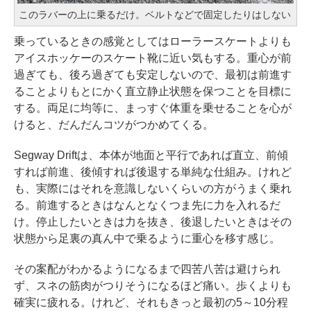
このラバーの上に乗るだけ。ベルトなどで固定したりはしない
乗っているときの感覚としてはローラースケートよりも
アイスホッケーのスケート靴に近い気もする。重心が前
過ぎても、後ろ過ぎても安定しないので、最初は前進す
ることよりもとにかく直立静止状態を保つことを目標に
する。両足に均等に、まっすぐ体重を乗せることを心が
けると、だんだんコツがつかめてくる。
Segway Driftは、本体が地面と平行であれば直立、前傾
すれば前進、後傾すれば後退する単純な仕組み。けれど
も、実際にはそれを意識しないくらいの方がうまく乗れ
る。前進するときはなんとなくつま先に力を入れるだ
け。停止したいときは力を抜き、後退したいときはその
状態から足裏の真ん中で乗るように重心を移す感じ。
その案配がわかるようになるまで四苦八苦は避けられ
ず、スネの筋肉がつりそうになるほど痛い。歩くよりも
確実に疲れる。けれど、それもきっと最初の5～10分程