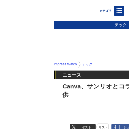
テック
Impress Watch
テック
ニュース
Canva、サンリオと
供
ポスト
リスト
シ