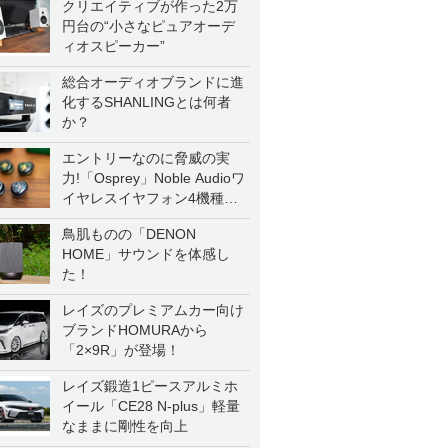
クリエイティブが作った2万
円台の“小さなピュアオーデ
ィオスピーカー”
総合オーディオブランドに進
化するSHANLINGとは何者
か？
エントリーなのに脅威の実
力!「Osprey」Noble Audioワ
イヤレスイヤフォン4機種を
一気に聴く
鳥肌ものの「DENON
HOME」サウンドを体感し
た！
レイズのプレミアムカー向け
ブランドHOMURAから
「2×9R」が登場！
レイズ鍛造1ピースアルミホ
イール「CE28 N-plus」軽量
なままに剛性を向上