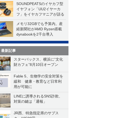
SOUNDPEATSのイヤカフ型
イヤフォン「UU2イヤーカ
フ」をイヤカフマニアが語る
メモリ32GBでも予算内。産
経新聞社がAMD Ryzen搭載
dynabookを2千台導入
最新記事
スターバックス、横浜に“文化
財カフェ”8月10日オープン
Fable 5、生物学の安全対策を
緩和 健康・教育など日常利
用が可能に
LINEに誘導されるSNS詐欺、
対策の鍵は「通報」
JR西、特急指定席のサブス