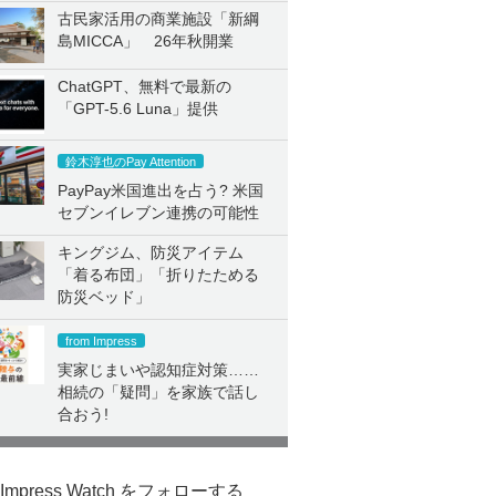
古民家活用の商業施設「新綱
島MICCA」 26年秋開業
ChatGPT、無料で最新の
「GPT-5.6 Luna」提供
鈴木淳也のPay Attention
PayPay米国進出を占う? 米国
セブンイレブン連携の可能性
キングジム、防災アイテム
「着る布団」「折りたためる
防災ベッド」
from Impress
実家じまいや認知症対策……
相続の「疑問」を家族で話し
合おう!
Impress Watch をフォローする