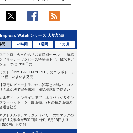
Impress Watchシリーズ 人気記事
時間
24時間
1週間
1カ月
ユニクロ、今日から「お盆特別セール」。涼感
シアサッカーワンピース待望値下げ、撥水ギア
ショーツは1990円に
ミスド「Mrs. GREEN APPLE」のコラボドーナ
ツ4種、いよいよ発売！
【家電レビュー】手ごわい雑草との戦い、コメ
リの草刈機で完全勝利 掃除機感覚で使えた
カルディ、オンライン限定「ネコバッグ＆タン
ブラーセット」を一般販売。7月の抽選販売の
当選無効分
マクドナルド、マックデリバリーの朝マックの
最低注文料金が500円値上げ。8月18日より
1,500円から受付