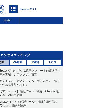
社会
アクセスランキング
時間
24時間
1週間
1カ月
SpaceXとテスラ、1億平方フィートの超大型半
導体工場「テラファブ」着工
キングジム、防災アイテム「着る布団」「折り
たためる防災ベッド」
【アンケート】8割がGemini利用、ChatGPTは
68% AI利用調査
ChatGPTでアドビ製ツールが横断利用可能に
70以上の機能を統合