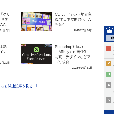
型「クリ
Canva、“シン・地元主
 世界
義”で日本展開強化 AI
AI
を融合
年11月5日
2025年7月24日
1
日本語
Photoshop対抗の
イン
「Affinity」が無料化
写真・デザインなどア
プリ統合
年9月29日
2025年10月31日
もっと関連記事を見る