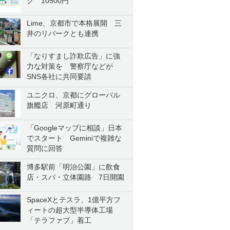
ク 10500円
Lime、京都市で本格展開 三
井のリパークとも連携
「なりすまし詐欺広告」に強
力な対策を 警察庁などが
SNS各社に共同要請
ユニクロ、京都にグローバル
旗艦店 河原町通り
「Googleマップに相談」日本
でスタート Geminiで複雑な
質問に回答
博多駅前「明治公園」に飲食
店・スパ・立体園路 7日開園
SpaceXとテスラ、1億平方フ
ィートの超大型半導体工場
「テラファブ」着工