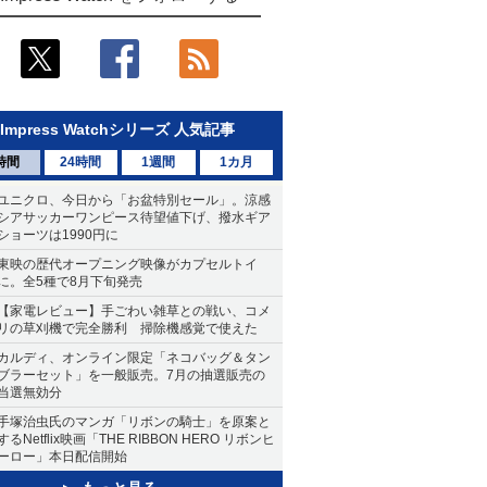
Impress Watchシリーズ 人気記事
時間
24時間
1週間
1カ月
ユニクロ、今日から「お盆特別セール」。涼感
シアサッカーワンピース待望値下げ、撥水ギア
ショーツは1990円に
東映の歴代オープニング映像がカプセルトイ
に。全5種で8月下旬発売
【家電レビュー】手ごわい雑草との戦い、コメ
リの草刈機で完全勝利 掃除機感覚で使えた
カルディ、オンライン限定「ネコバッグ＆タン
ブラーセット」を一般販売。7月の抽選販売の
当選無効分
手塚治虫氏のマンガ「リボンの騎士」を原案と
するNetflix映画「THE RIBBON HERO リボンヒ
ーロー」本日配信開始