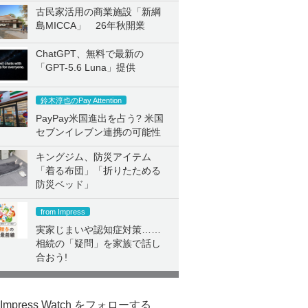
古民家活用の商業施設「新綱
島MICCA」 26年秋開業
ChatGPT、無料で最新の
「GPT-5.6 Luna」提供
鈴木淳也のPay Attention
PayPay米国進出を占う? 米国
セブンイレブン連携の可能性
キングジム、防災アイテム
「着る布団」「折りたためる
防災ベッド」
from Impress
実家じまいや認知症対策……
相続の「疑問」を家族で話し
合おう!
Impress Watch をフォローする