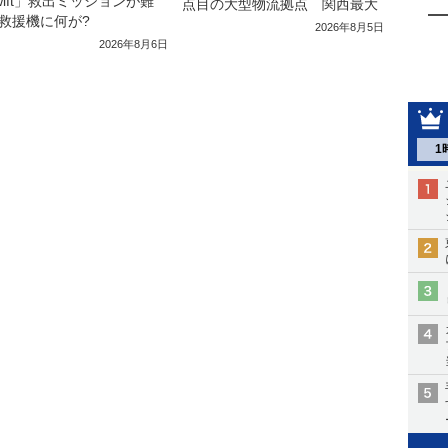
wift」救出ミッションが難
点目の大型物流拠点 関西最大
救援機に何が?
2026年8月5日
2026年8月6日
1