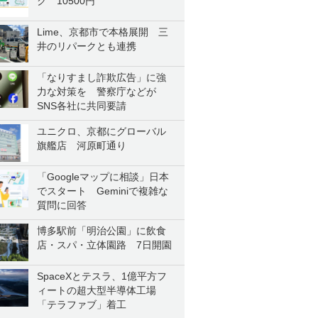
ク 10500円
Lime、京都市で本格展開 三
井のリパークとも連携
「なりすまし詐欺広告」に強
力な対策を 警察庁などが
SNS各社に共同要請
ユニクロ、京都にグローバル
旗艦店 河原町通り
「Googleマップに相談」日本
でスタート Geminiで複雑な
質問に回答
博多駅前「明治公園」に飲食
店・スパ・立体園路 7日開園
SpaceXとテスラ、1億平方フ
ィートの超大型半導体工場
「テラファブ」着工