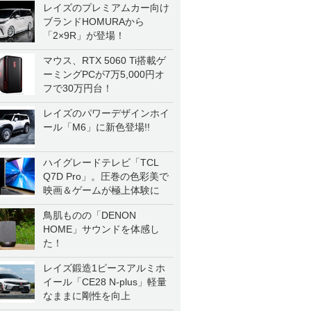
レイズのプレミアムカー向け
ブランドHOMURAから
「2×9R」が登場！
マウス、RTX 5060 Ti搭載ゲ
ーミングPCが7万5,000円オ
フで30万円台！
レイズのパワーデザインホイ
ール「M6」に新色登場!!
ハイグレードテレビ「TCL
Q7D Pro」。圧巻の色彩美で
映画＆ゲームが極上体験に
鳥肌ものの「DENON
HOME」サウンドを体感し
た！
レイズ鍛造1ピースアルミホ
イール「CE28 N-plus」軽量
なままに剛性を向上