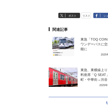
ポスト
リスト
シ
関連記事
東急「TOQ COI
ワンデーパスに交
能に
202
東急、東横線上り
料座席「Q SEAT
町・中華街→渋谷
2025