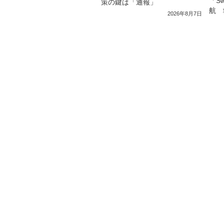
「S
策の鍵は「通報」
航 
2026年8月7日