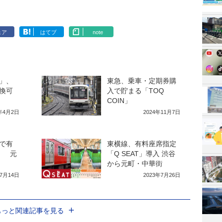
ェア
はてブ
note
N」、
東急、乗車・定期券購
換可
入で貯まる「TOQ
COIN」
5年4月2日
2024年11月7日
で有
東横線、有料座席指定
」 元
「Q SEAT」導入 渋谷
から元町・中華街
年7月14日
2023年7月26日
もっと関連記事を見る