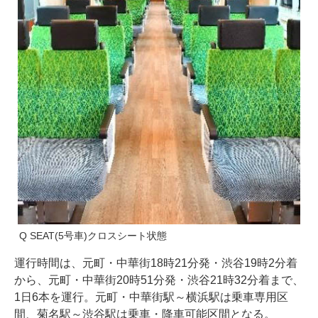
Q SEAT(5号車)クロスシート状態
運行時間は、元町・中華街18時21分発・渋谷19時2分着
から、元町・中華街20時51分発・渋谷21時32分着まで、
1日6本を運行。元町・中華街駅～横浜駅は乗車専用区
間、菊名駅～渋谷駅は乗車・降車可能区間となる。