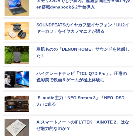
メモリ32GBでも予算内。産経新聞社がAMD Ryz
en搭載dynabookを2千台導入
SOUNDPEATSのイヤカフ型イヤフォン「UU2イ
ヤーカフ」をイヤカフマニアが語る
鳥肌ものの「DENON HOME」サウンドを体感し
た！
ハイグレードテレビ「TCL Q7D Pro」。圧巻の
色彩美で映画＆ゲームが極上体験に
iFi audio主力「NEO Stream 3」「NEO iDSD 
3」に迫る
AIスマートノートのiFLYTEK「AINOTE 2」はな
ぜ魅力的なのか？