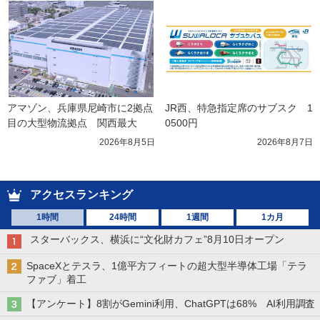
アマゾン、兵庫県尼崎市に2拠点
JR西、特急指定席のサブスク　1
目の大型物流拠点　関西最大
0500円
2026年8月5日
2026年8月7日
アクセスランキング
1時間
24時間
1週間
1カ月
スターバックス、横浜に“文化財カフェ”8月10日オープン
SpaceXとテスラ、1億平方フィートの超大型半導体工場「テラ
ファブ」着工
【アンケート】8割がGemini利用、ChatGPTは68% AI利用調査