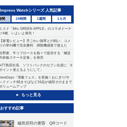
Impress Watchシリーズ 人気記事
時間
24時間
1週間
1カ月
ミスド「Mrs. GREEN APPLE」のコラボドーナ
ツ4種、いよいよ発売！
【家電レビュー】手ごわい雑草との戦い、コメ
リの草刈機で完全勝利 掃除機感覚で使えた
吉野家、牛リブロースを熱々で提供する「極旨
牛鉄板ステーキ定食」を発売
NTT島田社長、ソフトバンクのセブン出資に「d
ポイント使えるようにして」
NewDays「増量フェス」を実施！おにぎり/サ
ンドイッチ/焼きそばなど16品が値段そのままで
ボリュームアップ
もっと見る
おすすめ記事
磁気切符の黄昏 QRコード