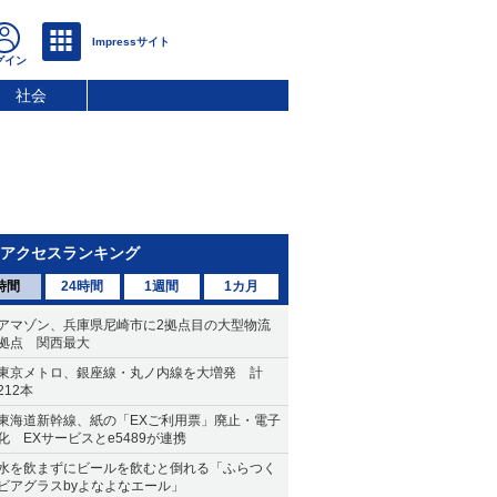
社会
アクセスランキング
時間
24時間
1週間
1カ月
アマゾン、兵庫県尼崎市に2拠点目の大型物流
拠点 関西最大
東京メトロ、銀座線・丸ノ内線を大増発 計
212本
東海道新幹線、紙の「EXご利用票」廃止・電子
化 EXサービスとe5489が連携
水を飲まずにビールを飲むと倒れる「ふらつく
ビアグラスbyよなよなエール」