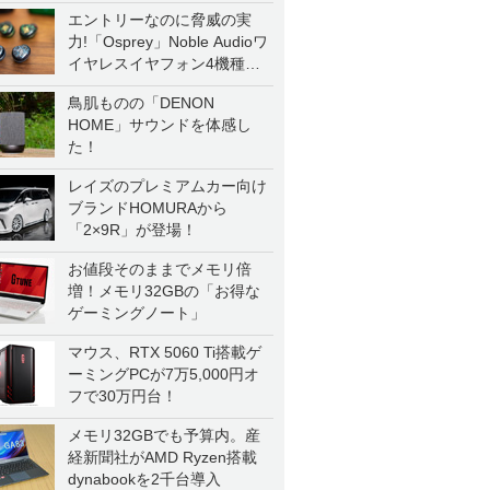
エントリーなのに脅威の実
力!「Osprey」Noble Audioワ
イヤレスイヤフォン4機種を
一気に聴く
鳥肌ものの「DENON
HOME」サウンドを体感し
た！
レイズのプレミアムカー向け
ブランドHOMURAから
「2×9R」が登場！
お値段そのままでメモリ倍
増！メモリ32GBの「お得な
ゲーミングノート」
マウス、RTX 5060 Ti搭載ゲ
ーミングPCが7万5,000円オ
フで30万円台！
メモリ32GBでも予算内。産
経新聞社がAMD Ryzen搭載
dynabookを2千台導入