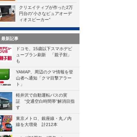
クリエイティブが作った2万
円台の“小さなピュアオーデ
ィオスピーカー”
最新記事
ドコモ、15歳以下スマホデビ
ュープラン刷新 「親子割」
も
YAMAP、周辺のクマ情報を登
山者へ通知「クマ目撃アラー
ト」
軽井沢で自動運転バスの実
証 “交通空白時間帯”解消目指
す
東京メトロ、銀座線・丸ノ内
線を大増発 計212本