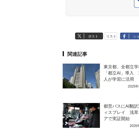
ポスト
リスト
シ
関連記事
東京都、全都立学
「都立AI」導入 
人が学習に活用
2025
都営バスにAI翻
ィスプレイ 浅草
アで実証開始
202