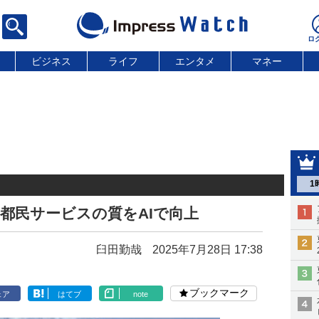
ビジネス
ライフ
エンタメ
マネー
1
 都民サービスの質をAIで向上
臼田勤哉
2025年7月28日 17:38
ブックマーク
ェア
はてブ
note