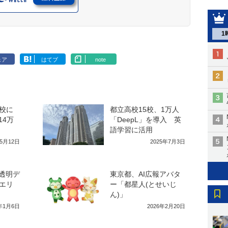
1
ェア
はてブ
note
校に
都立高校15校、1万人
14万
「DeepL」を導入 英
語学習に活用
年5月12日
2025年7月3日
訳透明デ
東京都、AI広報アバタ
エリ
ー「都星人(とせいじ
ん)」
6年1月6日
2026年2月20日