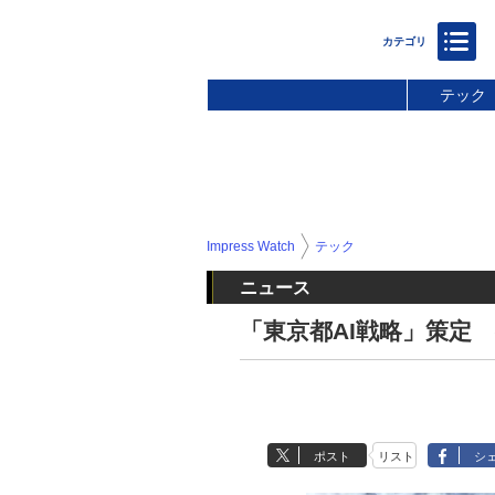
テック
Impress Watch
テック
ニュース
「東京都AI戦略」策定
ポスト
リスト
シ