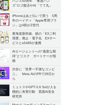
ハンズ50周年 “東急ハン
ズ”ロゴ復活やAI「てて丸」
iPhoneはあと払いで買う 5周
年のペイディ「Apple専用プラ
ン」は4割がZ世代
東海道新幹線、紙の「EXご利
用票」廃止・電子化 EXサー
ビスとe5489が連携
AIエージェントへの“過度な期
待”とリスク ガートナーが指
摘
渋谷に「世界一不便なコンビ
ニ」 Meta AIのPRで28日か
ら
ミュトスやGPT-5.6 Solが人を
標的に有害行動 英国AI安全
研究所
Metaもコーディングエージェ