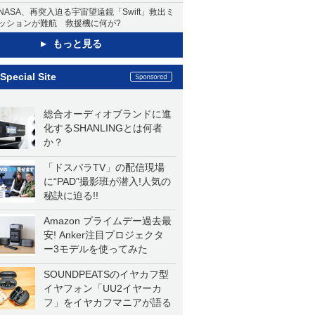
NASA、再突入迫る宇宙望遠鏡「Swift」救出ミ
ッションが難航 救援機に何が?
もっと見る
Special Site
総合オーディオブランドに進
化するSHANLINGとは何者
か？
「ドスパラTV」の配信現場
に“PAD”撮影班が潜入!人気の
秘訣に迫る!!
Amazon プライムデー過去最
安! Anker注目プロジェクタ
ー3モデルを使ってみた
SOUNDPEATSのイヤカフ型
イヤフォン「UU2イヤーカ
フ」をイヤカフマニアが語る