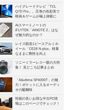
ハイグレードテレビ「TCL
Q7D Pro」。圧巻の色彩美で
映画＆ゲームが極上体験に
AIスマートノートの
iFLYTEK「AINOTE 2」はな
ぜ魅力的なのか？
レイズ鍛造1ピースアルミホ
イール「CE28 N-plus」軽量
なままに剛性を向上
ソニーミラーレス一眼の大特
集！ 見どころ記事まとめ
「A&ultima SP4000T」の魅
力！ポケットに入るオーディ
オの醍醐味
性能の良いお得な中古PC情
報はこのページでチェック！