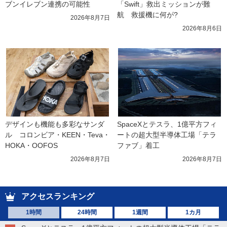
ブンイレブン連携の可能性
「Swift」救出ミッションが難
航　救援機に何が?
2026年8月7日
2026年8月6日
デザインも機能も多彩なサンダ
SpaceXとテスラ、1億平方フィ
ル　コロンビア・KEEN・Teva・
ートの超大型半導体工場「テラ
HOKA・OOFOS
ファブ」着工
2026年8月7日
2026年8月7日
アクセスランキング
1時間
24時間
1週間
1カ月