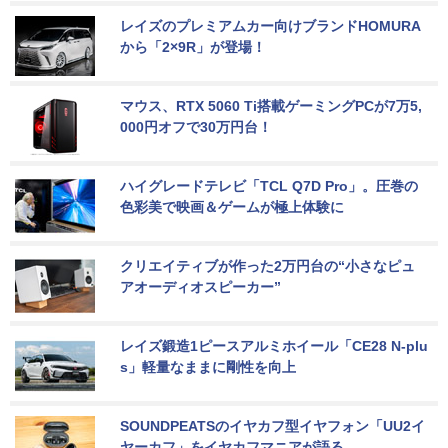
レイズのプレミアムカー向けブランドHOMURA
から「2×9R」が登場！
マウス、RTX 5060 Ti搭載ゲーミングPCが7万5,
000円オフで30万円台！
ハイグレードテレビ「TCL Q7D Pro」。圧巻の
色彩美で映画＆ゲームが極上体験に
クリエイティブが作った2万円台の“小さなピュ
アオーディオスピーカー”
レイズ鍛造1ピースアルミホイール「CE28 N-plu
s」軽量なままに剛性を向上
SOUNDPEATSのイヤカフ型イヤフォン「UU2イ
ヤーカフ」をイヤカフマニアが語る