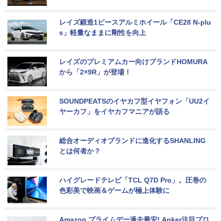
レイズ鍛造1ピースアルミホイール「CE28 N-plu
s」軽量なままに剛性を向上
レイズのプレミアムカー向けブランドHOMURA
から「2×9R」が登場！
SOUNDPEATSのイヤカフ型イヤフォン「UU2イ
ヤーカフ」をイヤカフマニアが語る
総合オーディオブランドに進化するSHANLING
とは何者か？
ハイグレードテレビ「TCL Q7D Pro」。圧巻の
色彩美で映画＆ゲームが極上体験に
Amazon プライムデー過去最安! Anker注目プロ