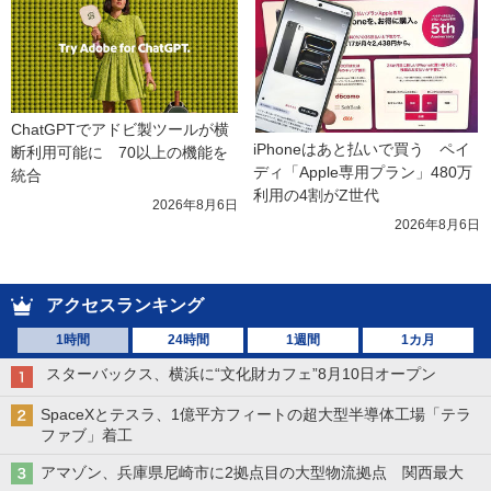
ChatGPTでアドビ製ツールが横
iPhoneはあと払いで買う　ペイ
断利用可能に　70以上の機能を
ディ「Apple専用プラン」480万
統合
利用の4割がZ世代
2026年8月6日
2026年8月6日
アクセスランキング
1時間
24時間
1週間
1カ月
スターバックス、横浜に“文化財カフェ”8月10日オープン
SpaceXとテスラ、1億平方フィートの超大型半導体工場「テラ
ファブ」着工
アマゾン、兵庫県尼崎市に2拠点目の大型物流拠点 関西最大