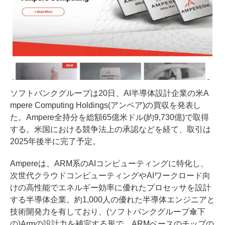
ソフトバンクグループは20日、AI半導体設計企業の米A
mpere Computing Holdings(アンペア)の買収を発表し
た。Ampere全持分を総額65億米ドル(約9,730億)で取得
する。米国における競争法上の承認などを経て、取引は
2025年後半に完了予定。
Ampereは、ARM系のAIコンピューティングに特化し、
次世代クラウドコンピューティングやAIワークロード向
けの高性能でエネルギー効率に優れたプロセッサを設計
する半導体企業。約1,000人の優れた半導体エンジニアと
技術開発力を有しており、(ソフトバンクグループ傘下
の)Armの設計力を補完する形で、ARMベースのチップの