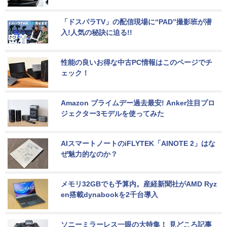
「ドスパラTV」の配信現場に“PAD”撮影班が潜
入!人気の秘訣に迫る!!
性能の良いお得な中古PC情報はこのページでチ
ェック！
Amazon プライムデー過去最安! Anker注目プロ
ジェクター3モデルを使ってみた
AIスマートノートのiFLYTEK「AINOTE 2」はな
ぜ魅力的なのか？
メモリ32GBでも予算内。産経新聞社がAMD Ryz
en搭載dynabookを2千台導入
ソニーミラーレス一眼の大特集！ 見どころ記事