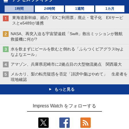
1時間
24時間
1週間
1カ月
東海道新幹線、紙の「EXご利用票」廃止・電子化 EXサービ
スとe5489が連携
NASA、再突入迫る宇宙望遠鏡「Swift」救出ミッションが難航
救援機に何が?
水を飲まずにビールを飲むと倒れる「ふらつくビアグラスbyよ
なよなエール」
アマゾン、兵庫県尼崎市に2拠点目の大型物流拠点 関西最大
メルカリ、梨の転売疑惑を否定「誹謗中傷はやめて」 生産者を
現地確認
もっと見る
Impress Watch をフォローする