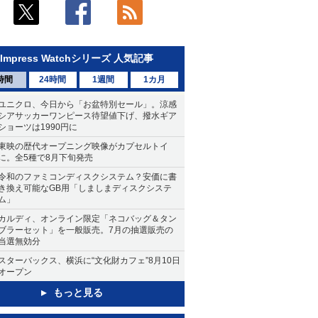
Impress Watchシリーズ 人気記事
時間
24時間
1週間
1カ月
ユニクロ、今日から「お盆特別セール」。涼感
シアサッカーワンピース待望値下げ、撥水ギア
ショーツは1990円に
東映の歴代オープニング映像がカプセルトイ
に。全5種で8月下旬発売
令和のファミコンディスクシステム？安価に書
き換え可能なGB用「しましまディスクシステ
ム」
カルディ、オンライン限定「ネコバッグ＆タン
ブラーセット」を一般販売。7月の抽選販売の
当選無効分
スターバックス、横浜に“文化財カフェ”8月10日
オープン
もっと見る