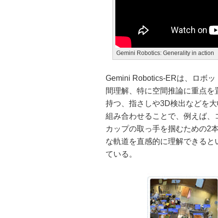
Gemini Robotics: Generality in action
Gemini Robotics-ER
間理解、特に空間推論に重点を置い
持つ、指さしや3D検出などを大
組み合わせることで、例えば、
カップの取っ手を掴むための2
な軌道を直感的に理解できるという
ている。