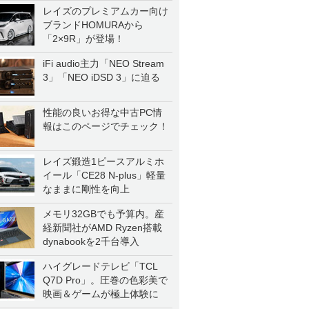
レイズのプレミアムカー向け
ブランドHOMURAから
「2×9R」が登場！
iFi audio主力「NEO Stream
3」「NEO iDSD 3」に迫る
性能の良いお得な中古PC情
報はこのページでチェック！
レイズ鍛造1ピースアルミホ
イール「CE28 N-plus」軽量
なままに剛性を向上
メモリ32GBでも予算内。産
経新聞社がAMD Ryzen搭載
dynabookを2千台導入
ハイグレードテレビ「TCL
Q7D Pro」。圧巻の色彩美で
映画＆ゲームが極上体験に