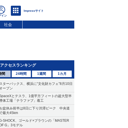
社会
アクセスランキング
時間
24時間
1週間
1カ月
スターバックス、横浜に“文化財カフェ”8月10日
オープン
SpaceXとテスラ、1億平方フィートの超大型半
導体工場「テラファブ」着工
お盆休み前半は8日に下り渋滞ピーク 中央道
で最大45km
G-SHOCK、ゴールド×ブラウンの「MASTER
OF G」3モデル