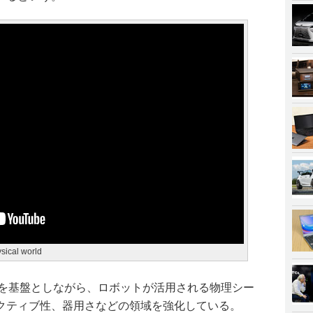
ysical world
mini 2.0を基盤としながら、ロボットが活用される物理シー
クティブ性、器用さなどの領域を強化している。