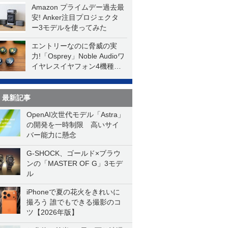
Amazon プライムデー過去最
安! Anker注目プロジェクタ
ー3モデルを使ってみた
エントリーなのに脅威の実
力!「Osprey」Noble Audioワ
イヤレスイヤフォン4機種を
一気に聴く
最新記事
OpenAI次世代モデル「Astra」
の開発を一時制限 高いサイ
バー能力に懸念
G-SHOCK、ゴールド×ブラウ
ンの「MASTER OF G」3モデ
ル
iPhoneで夏の花火をきれいに
撮ろう 誰でもできる撮影のコ
ツ【2026年版】