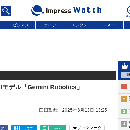
ビジネス
ライフ
エンタメ
マネー
1
デル「Gemini Robotics」
臼田勤哉
2025年3月13日 13:25
ブックマーク
ェア
はてブ
note