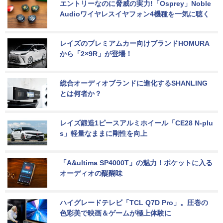
エントリーなのに脅威の実力!「Osprey」Noble 
Audioワイヤレスイヤフォン4機種を一気に聴く
レイズのプレミアムカー向けブランドHOMURA
から「2×9R」が登場！
総合オーディオブランドに進化するSHANLING
とは何者か？
レイズ鍛造1ピースアルミホイール「CE28 N-plu
s」軽量なままに剛性を向上
「A&ultima SP4000T」の魅力！ポケットに入る
オーディオの醍醐味
ハイグレードテレビ「TCL Q7D Pro」。圧巻の
色彩美で映画＆ゲームが極上体験に