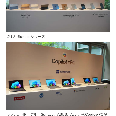
新しいSurfaceシリーズ
レノボ、HP、デル、Surface、ASUS、AcerからCopilot+PCが