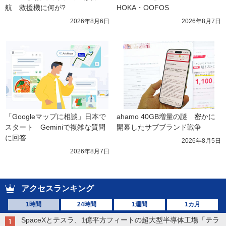
航　救援機に何が?
HOKA・OOFOS
2026年8月6日
2026年8月7日
「Googleマップに相談」日本で
ahamo 40GB増量の謎　密かに
スタート　Geminiで複雑な質問
開幕したサブブランド戦争
に回答
2026年8月5日
2026年8月7日
アクセスランキング
1時間
24時間
1週間
1カ月
SpaceXとテスラ、1億平方フィートの超大型半導体工場「テラ