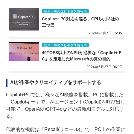
笠原一輝のユビキタス情報局
Copilot+ PC対応を巡る、CPU大手3社の
三つ巴
2024年6月7日 16:35
笠原一輝のユビキタス情報局
40TOPS以上のNPUが必要な「Copilot+ P
C」を策定したMicrosoftの真の目的
2024年5月27日 06:17
AIが作業やクリエイティブをサポートする
Copilot+PCでは、様々なAI機能を搭載。PCに搭載した
「Copilotキー」で、AIエージェント(Copilot)を呼び出し
可能で、OpenAIのGPT-4oなどの最新AIモデルに対応す
る。
代表的な機能は「Recall(リコール)」で、PC上の作業に