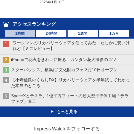
2026年1月10日
アクセスランキング
1時間
24時間
1週間
1カ月
ワークマンのリカバリーウェアを使ってみた たしかに安いけ
れど【ミニレビュー】
iPhoneで花火をきれいに撮る カンタン花火撮影のコツ
スターバックス、横浜に“文化財カフェ”8月10日オープン
【小寺信良のくらしDX】リカバリーウェアを半年試してわかっ
た本当のところ
SpaceXとテスラ、1億平方フィートの超大型半導体工場「テラ
ファブ」着工
もっと見る
Impress Watch をフォローする