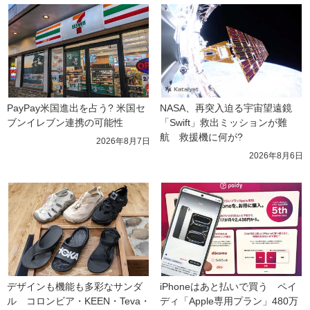
PayPay米国進出を占う? 米国セ
NASA、再突入迫る宇宙望遠鏡
ブンイレブン連携の可能性
「Swift」救出ミッションが難
航　救援機に何が?
2026年8月7日
2026年8月6日
デザインも機能も多彩なサンダ
iPhoneはあと払いで買う　ペイ
ル　コロンビア・KEEN・Teva・
ディ「Apple専用プラン」480万