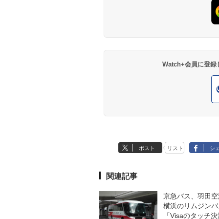
Watch+会員に
ポスト
リスト
シ
関連記事
京急バス、羽田空
横浜のリムジンバ
「Visaのタッチ