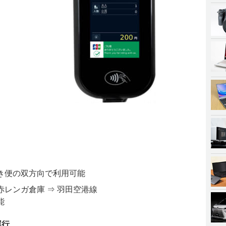
き便の双方向で利用可能
赤レンガ倉庫 ⇒ 羽田空港線
能
運行