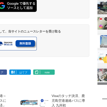
登録して、当サイトのニュースレターを受け取る
ェア
はてブ
note
港～
Visaのタッチ決済、鹿
スに
児島空港連絡バスに導
決済」
入 九州初