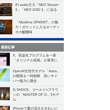
iFi audio主力「NEO Stream
3」「NEO iDSD 3」に迫る
「A&ultima SP4000T」の魅
力！ポケットに入るオーディ
オの醍醐味
最新記事
X、収益化プログラムを一新
「オリジナル投稿」が基準に
OpenAI次世代モデル「Astra」
の開発を一時制限 高いサイ
バー能力に懸念
G-SHOCK、ゴールド×ブラウ
ンの「MASTER OF G」3モデ
ル
iPhoneで夏の花火をきれいに