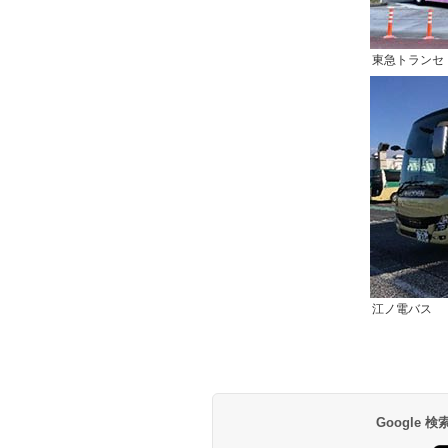
東急トランセ
江ノ電バス
Google