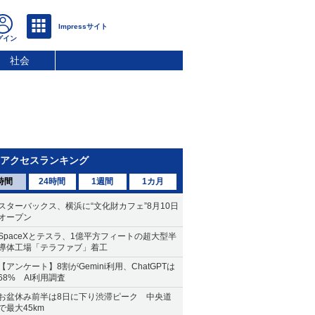
社会
アクセスランキング
時間
24時間
1週間
1カ月
スターバックス、横浜に“文化財カフェ”8月10日
オープン
SpaceXとテスラ、1億平方フィートの超大型半
導体工場「テラファブ」着工
【アンケート】8割がGemini利用、ChatGPTは
68% AI利用調査
お盆休み前半は8日に下り渋滞ピーク 中央道
で最大45km