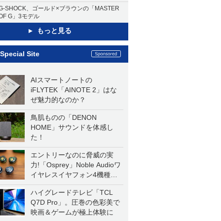
G-SHOCK、ゴールド×ブラウンの「MASTER
OF G」3モデル
もっと見る
Special Site
AIスマートノートの
iFLYTEK「AINOTE 2」はな
ぜ魅力的なのか？
鳥肌ものの「DENON
HOME」サウンドを体感し
た！
エントリーなのに脅威の実
力!「Osprey」Noble Audioワ
イヤレスイヤフォン4機種を
一気に聴く
ハイグレードテレビ「TCL
Q7D Pro」。圧巻の色彩美で
映画＆ゲームが極上体験に