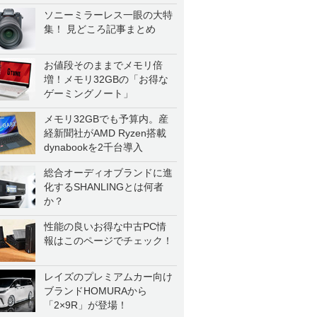
ソニーミラーレス一眼の大特
集！ 見どころ記事まとめ
お値段そのままでメモリ倍
増！メモリ32GBの「お得な
ゲーミングノート」
メモリ32GBでも予算内。産
経新聞社がAMD Ryzen搭載
dynabookを2千台導入
総合オーディオブランドに進
化するSHANLINGとは何者
か？
性能の良いお得な中古PC情
報はこのページでチェック！
レイズのプレミアムカー向け
ブランドHOMURAから
「2×9R」が登場！