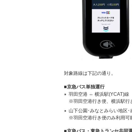
対象路線は下記の通り。
京急バス単独運行
羽田空港 ⇔ 横浜駅(YCAT)線
※羽田空港行き便、横浜駅行
山下公園･みなとみらい地区･
※羽田空港行き便のみ利用可
京急バス・東急トランセ共同