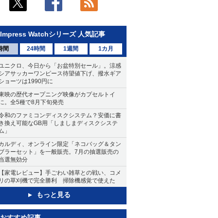
Impress Watchシリーズ 人気記事
時間
24時間
1週間
1カ月
ユニクロ、今日から「お盆特別セール」。涼感
シアサッカーワンピース待望値下げ、撥水ギア
ショーツは1990円に
東映の歴代オープニング映像がカプセルトイ
に。全5種で8月下旬発売
令和のファミコンディスクシステム？安価に書
き換え可能なGB用「しましまディスクシステ
ム」
カルディ、オンライン限定「ネコバッグ＆タン
ブラーセット」を一般販売。7月の抽選販売の
当選無効分
【家電レビュー】手ごわい雑草との戦い、コメ
リの草刈機で完全勝利 掃除機感覚で使えた
もっと見る
おすすめ記事