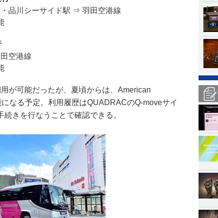
・品川シーサイド駅 ⇒ 羽田空港線
能
行
羽田空港線
能
用が可能だったが、夏頃からは、American
能になる予定。利用履歴はQUADRACのQ-moveサイ
手続きを行なうことで確認できる。