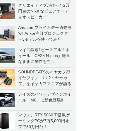
クリエイティブが作った2万
円台の“小さなピュアオーデ
ィオスピーカー”
Amazon プライムデー過去最
安! Anker注目プロジェクタ
ー3モデルを使ってみた
レイズ鍛造1ピースアルミホ
イール「CE28 N-plus」軽量
なままに剛性を向上
SOUNDPEATSのイヤカフ型
イヤフォン「UU2イヤーカ
フ」をイヤカフマニアが語る
レイズのパワーデザインホイ
ール「M6」に新色登場!!
マウス、RTX 5060 Ti搭載ゲ
ーミングPCが7万5,000円オ
フで30万円台！