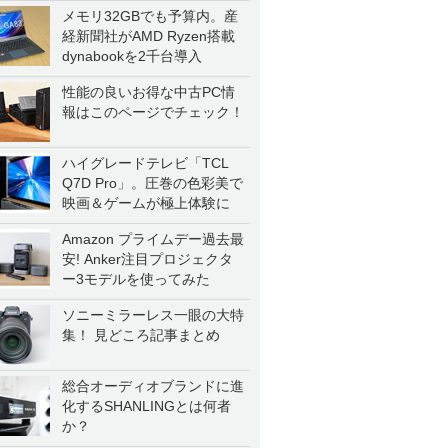
一気に聴く
メモリ32GBでも予算内。産
経新聞社がAMD Ryzen搭載
dynabookを2千台導入
性能の良いお得な中古PC情
報はこのページでチェック！
ハイグレードテレビ「TCL
Q7D Pro」。圧巻の色彩美で
映画＆ゲームが極上体験に
Amazon プライムデー過去最
安! Anker注目プロジェクタ
ー3モデルを使ってみた
ソニーミラーレス一眼の大特
集！ 見どころ記事まとめ
総合オーディオブランドに進
化するSHANLINGとは何者
か？