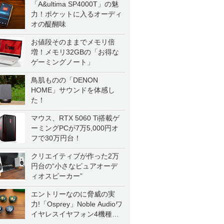
「A&ultima SP4000T」の魅
力！ポケットに入るオーディ
オの醍醐味
お値段そのままでメモリ倍
増！メモリ32GBの「お得な
ゲーミングノート」
鳥肌ものの「DENON
HOME」サウンドを体感し
た！
マウス、RTX 5060 Ti搭載ゲ
ーミングPCが7万5,000円オ
フで30万円台！
クリエイティブが作った2万
円台の“小さなピュアオーデ
ィオスピーカー”
エントリーなのに脅威の実
力!「Osprey」Noble Audioワ
イヤレスイヤフォン4機種を