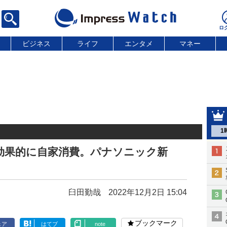
ビジネス
ライフ
エンタメ
マネー
1
効果的に自家消費。パナソニック新
臼田勤哉
2022年12月2日 15:04
ブックマーク
ェア
はてブ
note