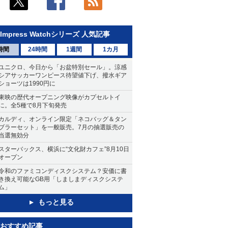
Impress Watchシリーズ 人気記事
時間
24時間
1週間
1カ月
ユニクロ、今日から「お盆特別セール」。涼感
シアサッカーワンピース待望値下げ、撥水ギア
ショーツは1990円に
東映の歴代オープニング映像がカプセルトイ
に。全5種で8月下旬発売
カルディ、オンライン限定「ネコバッグ＆タン
ブラーセット」を一般販売。7月の抽選販売の
当選無効分
スターバックス、横浜に“文化財カフェ”8月10日
オープン
令和のファミコンディスクシステム？安価に書
き換え可能なGB用「しましまディスクシステ
ム」
もっと見る
おすすめ記事