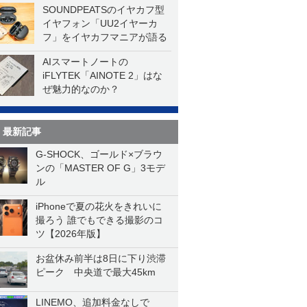
SOUNDPEATSのイヤカフ型
イヤフォン「UU2イヤーカ
フ」をイヤカフマニアが語る
AIスマートノートの
iFLYTEK「AINOTE 2」はな
ぜ魅力的なのか？
最新記事
G-SHOCK、ゴールド×ブラウ
ンの「MASTER OF G」3モデ
ル
iPhoneで夏の花火をきれいに
撮ろう 誰でもできる撮影のコ
ツ【2026年版】
お盆休み前半は8日に下り渋滞
ピーク 中央道で最大45km
LINEMO、追加料金なしで