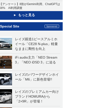
【アンケート】8割がGemini利用、ChatGPTは
68% AI利用調査
もっと見る
Special Site
レイズ鍛造1ピースアルミホ
イール「CE28 N-plus」軽量
なままに剛性を向上
iFi audio主力「NEO Stream
3」「NEO iDSD 3」に迫る
レイズのパワーデザインホイ
ール「M6」に新色登場!!
レイズのプレミアムカー向け
ブランドHOMURAから
「2×9R」が登場！