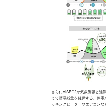
さらにAiSEG2が気象警報と
えて蓄電残量を確保する。停電が
ッキングヒーターやエアコンなど