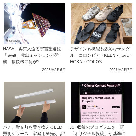
NASA、再突入迫る宇宙望遠鏡
デザインも機能も多彩なサンダ
「Swift」救出ミッションが難
ル　コロンビア・KEEN・Teva・
航　救援機に何が?
HOKA・OOFOS
2026年8月6日
2026年8月7日
パナ、蛍光灯を置き換えるLED
X、収益化プログラムを一新　
照明シリーズ　家庭用蛍光灯は2
「オリジナル投稿」が基準に