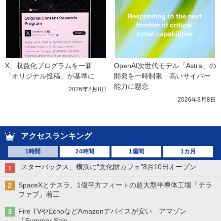
X、収益化プログラムを一新　
OpenAI次世代モデル「Astra」の
「オリジナル投稿」が基準に
開発を一時制限　高いサイバー
能力に懸念
2026年8月8日
2026年8月8日
アクセスランキング
1時間
24時間
1週間
1カ月
スターバックス、横浜に“文化財カフェ”8月10日オープン
SpaceXとテスラ、1億平方フィートの超大型半導体工場「テラ
ファブ」着工
Fire TVやEchoなどAmazonデバイスが安い アマゾン
「Summer Sale」