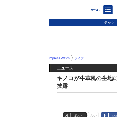
テック
Impress Watch
ライフ
ニュース
キノコが牛革風の生地に
披露
ポスト
リスト
シ