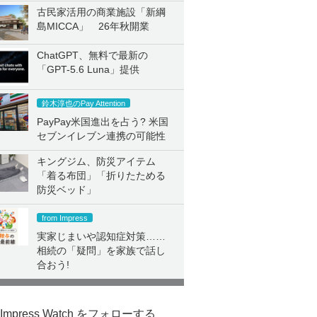
古民家活用の商業施設「新綱
島MICCA」 26年秋開業
ChatGPT、無料で最新の
「GPT-5.6 Luna」提供
鈴木淳也のPay Attention
PayPay米国進出を占う? 米国
セブンイレブン連携の可能性
キングジム、防災アイテム
「着る布団」「折りたためる
防災ベッド」
from Impress
実家じまいや認知症対策……
相続の「疑問」を家族で話し
合おう!
Impress Watch をフォローする