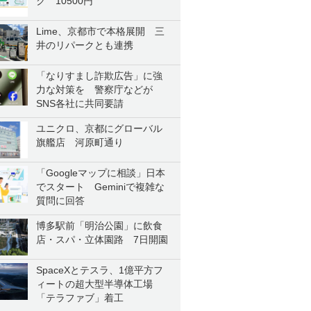
ク 10500円
Lime、京都市で本格展開 三
井のリパークとも連携
「なりすまし詐欺広告」に強
力な対策を 警察庁などが
SNS各社に共同要請
ユニクロ、京都にグローバル
旗艦店 河原町通り
「Googleマップに相談」日本
でスタート Geminiで複雑な
質問に回答
博多駅前「明治公園」に飲食
店・スパ・立体園路 7日開園
SpaceXとテスラ、1億平方フ
ィートの超大型半導体工場
「テラファブ」着工