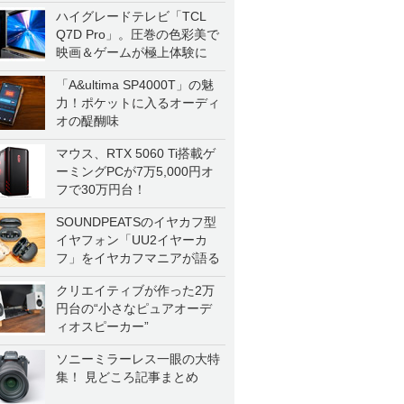
ハイグレードテレビ「TCL
Q7D Pro」。圧巻の色彩美で
映画＆ゲームが極上体験に
「A&ultima SP4000T」の魅
力！ポケットに入るオーディ
オの醍醐味
マウス、RTX 5060 Ti搭載ゲ
ーミングPCが7万5,000円オ
フで30万円台！
SOUNDPEATSのイヤカフ型
イヤフォン「UU2イヤーカ
フ」をイヤカフマニアが語る
クリエイティブが作った2万
円台の“小さなピュアオーデ
ィオスピーカー”
ソニーミラーレス一眼の大特
集！ 見どころ記事まとめ