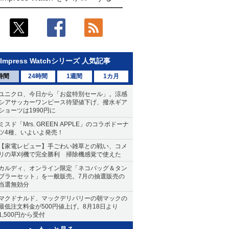
Impress Watchシリーズ 人気記事
時間
24時間
1週間
1カ月
ユニクロ、今日から「お盆特別セール」。涼感
シアサッカーワンピース待望値下げ、撥水ギア
ショーツは1990円に
ミスド「Mrs. GREEN APPLE」のコラボドーナ
ツ4種、いよいよ発売！
【家電レビュー】手ごわい雑草との戦い、コメ
リの草刈機で完全勝利 掃除機感覚で使えた
カルディ、オンライン限定「ネコバッグ＆タン
ブラーセット」を一般販売。7月の抽選販売の
当選無効分
マクドナルド、マックデリバリーの朝マックの
最低注文料金が500円値上げ。8月18日より
1,500円から受付