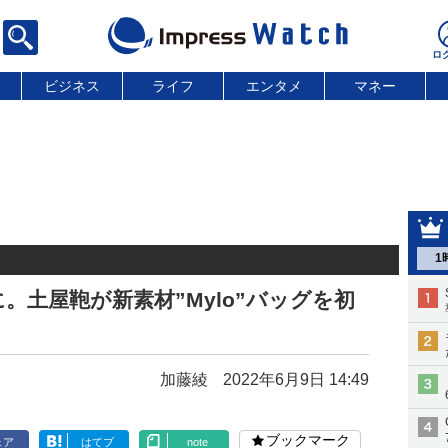
ビジネス
ライフ
エンタメ
マネー
1
。土屋鞄が新素材”Mylo”バッグを初
加藤綾
2022年6月9日 14:49
ブックマーク
ェア
はてブ
note