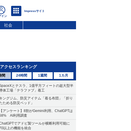
社会
アクセスランキング
時間
24時間
1週間
1カ月
SpaceXとテスラ、1億平方フィートの超大型半
導体工場「テラファブ」着工
キングジム、防災アイテム「着る布団」「折り
たためる防災ベッド」
【アンケート】8割がGemini利用、ChatGPTは
68% AI利用調査
ChatGPTでアドビ製ツールが横断利用可能に
70以上の機能を統合