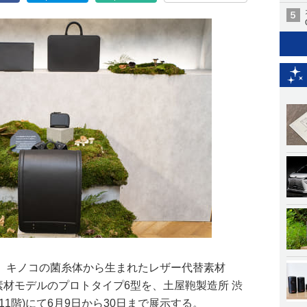
、キノコの菌糸体から生まれたレザー代替素材
新素材モデルのプロトタイプ6型を、土屋鞄製造所 渋
1階)にて6月9日から30日まで展示する。