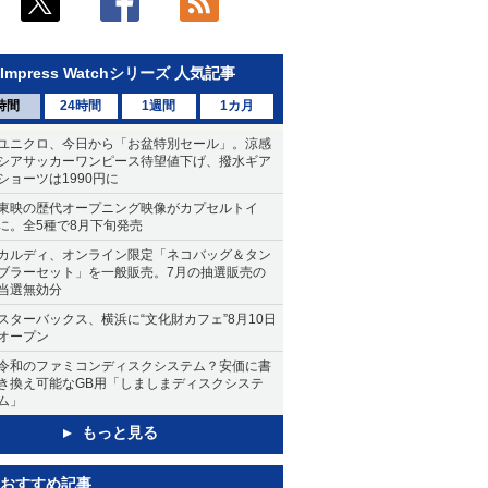
Impress Watchシリーズ 人気記事
時間
24時間
1週間
1カ月
ユニクロ、今日から「お盆特別セール」。涼感
シアサッカーワンピース待望値下げ、撥水ギア
ショーツは1990円に
東映の歴代オープニング映像がカプセルトイ
に。全5種で8月下旬発売
カルディ、オンライン限定「ネコバッグ＆タン
ブラーセット」を一般販売。7月の抽選販売の
当選無効分
スターバックス、横浜に“文化財カフェ”8月10日
オープン
令和のファミコンディスクシステム？安価に書
き換え可能なGB用「しましまディスクシステ
ム」
もっと見る
おすすめ記事