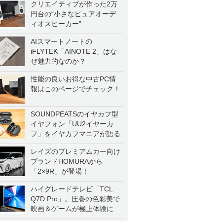
クリエイティブが作った2万
円台の“小さなピュアオーデ
ィオスピーカー”
AIスマートノートの
iFLYTEK「AINOTE 2」はな
ぜ魅力的なのか？
性能の良いお得な中古PC情
報はこのページでチェック！
SOUNDPEATSのイヤカフ型
イヤフォン「UU2イヤーカ
フ」をイヤカフマニアが語る
レイズのプレミアムカー向け
ブランドHOMURAから
「2×9R」が登場！
ハイグレードテレビ「TCL
Q7D Pro」。圧巻の色彩美で
映画＆ゲームが極上体験に