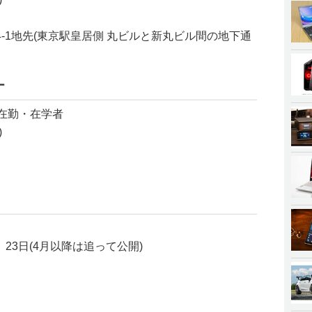
-1地先(東京駅皇居側 丸ビルと新丸ビル間の地下通
ー
在勤・在学者
)
、23日(4月以降は追って公開)