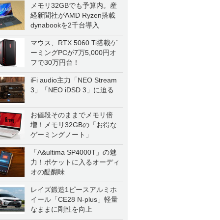
メモリ32GBでも予算内。産
経新聞社がAMD Ryzen搭載
dynabookを2千台導入
マウス、RTX 5060 Ti搭載ゲ
ーミングPCが7万5,000円オ
フで30万円台！
iFi audio主力「NEO Stream
3」「NEO iDSD 3」に迫る
お値段そのままでメモリ倍
増！メモリ32GBの「お得な
ゲーミングノート」
「A&ultima SP4000T」の魅
力！ポケットに入るオーディ
オの醍醐味
レイズ鍛造1ピースアルミホ
イール「CE28 N-plus」軽量
なままに剛性を向上