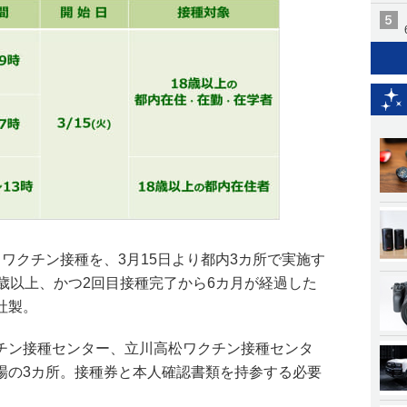
ワクチン接種を、3月15日より都内3カ所で実施す
歳以上、かつ2回目接種完了から6カ月が経過した
社製。
チン接種センター、立川高松ワクチン接種センタ
場の3カ所。接種券と本人確認書類を持参する必要