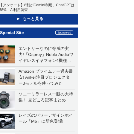
【アンケート】8割がGemini利用、ChatGPTは
68% AI利用調査
もっと見る
Special Site
エントリーなのに脅威の実
力!「Osprey」Noble Audioワ
イヤレスイヤフォン4機種を
一気に聴く
Amazon プライムデー過去最
安! Anker注目プロジェクタ
ー3モデルを使ってみた
ソニーミラーレス一眼の大特
集！ 見どころ記事まとめ
レイズのパワーデザインホイ
ール「M6」に新色登場!!