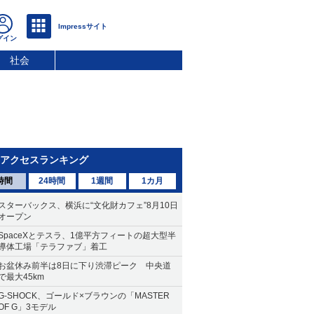
社会
アクセスランキング
時間
24時間
1週間
1カ月
スターバックス、横浜に“文化財カフェ”8月10日
オープン
SpaceXとテスラ、1億平方フィートの超大型半
導体工場「テラファブ」着工
お盆休み前半は8日に下り渋滞ピーク 中央道
で最大45km
G-SHOCK、ゴールド×ブラウンの「MASTER
OF G」3モデル