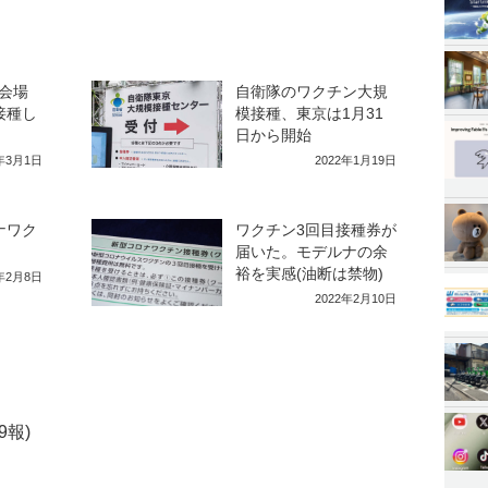
会場
自衛隊のワクチン大規
接種し
模接種、東京は1月31
日から開始
2年3月1日
2022年1月19日
ナワク
ワクチン3回目接種券が
届いた。モデルナの余
裕を実感(油断は禁物)
2年2月8日
2022年2月10日
9報)