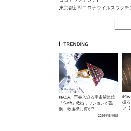
コロナワクチンナビ
東京都新型コロナウイルスワクチ
TRENDING
iP
NASA、再突入迫る宇宙望遠鏡
撮ろ
「Swift」救出ミッションが難
ツ【
航 救援機に何が?
2026年8月6日