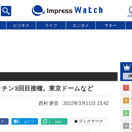
ビジネス
ライフ
エンタメ
マネー
1
クチン3回目接種。東京ドームなど
西村 夢音
2022年3月11日 15:42
ブックマーク
ェア
はてブ
note