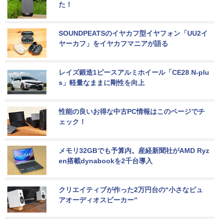
た！
SOUNDPEATSのイヤカフ型イヤフォン「UU2イ
ヤーカフ」をイヤカフマニアが語る
レイズ鍛造1ピースアルミホイール「CE28 N-plu
s」軽量なままに剛性を向上
性能の良いお得な中古PC情報はこのページでチ
ェック！
メモリ32GBでも予算内。産経新聞社がAMD Ryz
en搭載dynabookを2千台導入
クリエイティブが作った2万円台の“小さなピュ
アオーディオスピーカー”