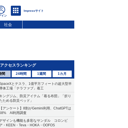
社会
アクセスランキング
時間
24時間
1週間
1カ月
SpaceXとテスラ、1億平方フィートの超大型半
導体工場「テラファブ」着工
キングジム、防災アイテム「着る布団」「折り
たためる防災ベッド」
【アンケート】8割がGemini利用、ChatGPTは
68% AI利用調査
デザインも機能も多彩なサンダル コロンビ
ア・KEEN・Teva・HOKA・OOFOS