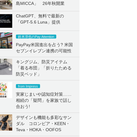
島MICCA」 26年秋開業
ChatGPT、無料で最新の
「GPT-5.6 Luna」提供
鈴木淳也のPay Attention
PayPay米国進出を占う? 米国
セブンイレブン連携の可能性
キングジム、防災アイテム
「着る布団」「折りたためる
防災ベッド」
from Impress
実家じまいや認知症対策……
相続の「疑問」を家族で話し
合おう!
デザインも機能も多彩なサン
ダル コロンビア・KEEN・
Teva・HOKA・OOFOS