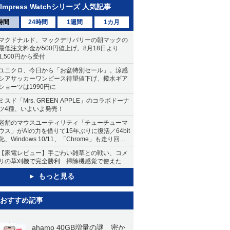
Impress Watchシリーズ 人気記事
時間
24時間
1週間
1カ月
マクドナルド、マックデリバリーの朝マックの
最低注文料金が500円値上げ。8月18日より
1,500円から受付
ユニクロ、今日から「お盆特別セール」。涼感
シアサッカーワンピース待望値下げ、撥水ギア
ショーツは1990円に
ミスド「Mrs. GREEN APPLE」のコラボドーナ
ツ4種、いよいよ発売！
老舗のマウスユーティリティ「チューチューマ
ウス」がAIの力を借りて15年ぶりに復活／64bit
化、Windows 10/11、「Chrome」も走り回
る。復活記念で2026年末まで500円
【家電レビュー】手ごわい雑草との戦い、コメ
リの草刈機で完全勝利 掃除機感覚で使えた
もっと見る
おすすめ記事
ahamo 40GB増量の謎 密か