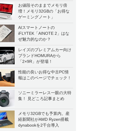
お値段そのままでメモリ倍
増！メモリ32GBの「お得な
ゲーミングノート」
AIスマートノートの
iFLYTEK「AINOTE 2」はな
ぜ魅力的なのか？
レイズのプレミアムカー向け
ブランドHOMURAから
「2×9R」が登場！
性能の良いお得な中古PC情
報はこのページでチェック！
ソニーミラーレス一眼の大特
集！ 見どころ記事まとめ
メモリ32GBでも予算内。産
経新聞社がAMD Ryzen搭載
dynabookを2千台導入