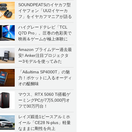
SOUNDPEATSのイヤカフ型
イヤフォン「UU2イヤーカ
フ」をイヤカフマニアが語る
ハイグレードテレビ「TCL
Q7D Pro」。圧巻の色彩美で
映画＆ゲームが極上体験に
Amazon プライムデー過去最
安! Anker注目プロジェクタ
ー3モデルを使ってみた
「A&ultima SP4000T」の魅
力！ポケットに入るオーディ
オの醍醐味
マウス、RTX 5060 Ti搭載ゲ
ーミングPCが7万5,000円オ
フで30万円台！
レイズ鍛造1ピースアルミホ
イール「CE28 N-plus」軽量
なままに剛性を向上