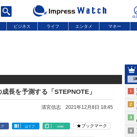
ビジネス
ライフ
エンタメ
マネー
1
成長を予測する「STEPNOTE」
清宮信志
2021年12月8日 18:45
ブックマーク
ェア
はてブ
note