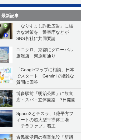
最新記事
「なりすまし詐欺広告」に強
力な対策を 警察庁などが
SNS各社に共同要請
ユニクロ、京都にグローバル
旗艦店 河原町通り
「Googleマップに相談」日本
でスタート Geminiで複雑な
質問に回答
博多駅前「明治公園」に飲食
店・スパ・立体園路 7日開園
SpaceXとテスラ、1億平方フ
ィートの超大型半導体工場
「テラファブ」着工
古民家活用の商業施設「新綱