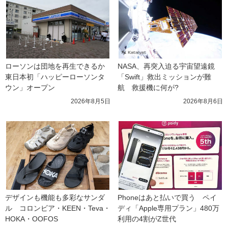
ローソンは団地を再生できるか 
NASA、再突入迫る宇宙望遠鏡
東日本初「ハッピーローソンタ
「Swift」救出ミッションが難
ウン」オープン
航　救援機に何が?
2026年8月5日
2026年8月6日
デザインも機能も多彩なサンダ
Phoneはあと払いで買う　ペイ
ル　コロンビア・KEEN・Teva・
ディ「Apple専用プラン」480万
HOKA・OOFOS
利用の4割がZ世代