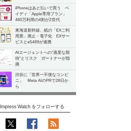
iPhoneはあと払いで買う ペ
イディ「Apple専用プラン」
480万利用の4割がZ世代
東海道新幹線、紙の「EXご利
用票」廃止・電子化 EXサー
ビスとe5489が連携
AIエージェントへの“過度な期
待”とリスク ガートナーが指
摘
渋谷に「世界一不便なコンビ
ニ」 Meta AIのPRで28日か
ら
Impress Watch をフォローする