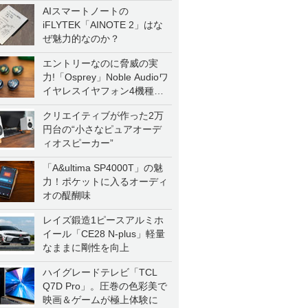
AIスマートノートの
iFLYTEK「AINOTE 2」はな
ぜ魅力的なのか？
エントリーなのに脅威の実
力!「Osprey」Noble Audioワ
イヤレスイヤフォン4機種を
一気に聴く
クリエイティブが作った2万
円台の“小さなピュアオーデ
ィオスピーカー”
「A&ultima SP4000T」の魅
力！ポケットに入るオーディ
オの醍醐味
レイズ鍛造1ピースアルミホ
イール「CE28 N-plus」軽量
なままに剛性を向上
ハイグレードテレビ「TCL
Q7D Pro」。圧巻の色彩美で
映画＆ゲームが極上体験に