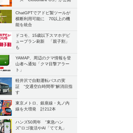
ChatGPTでアドビ製ツールが
横断利用可能に 70以上の機
能を統合
ドコモ、15歳以下スマホデビ
ュープラン刷新 「親子割」
も
YAMAP、周辺のクマ情報を登
山者へ通知「クマ目撃アラー
ト」
軽井沢で自動運転バスの実
証 “交通空白時間帯”解消目指
す
東京メトロ、銀座線・丸ノ内
線を大増発 計212本
ハンズ50周年 “東急ハン
ズ”ロゴ復活やAI「てて丸」