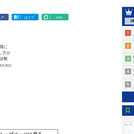
ェア
はてブ
note
1
職に
話し方か
診断
年8月30日