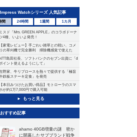
Impress Watchシリーズ 人気記事
時間
24時間
1週間
1カ月
ミスド「Mrs. GREEN APPLE」のコラボドーナ
ツ4種、いよいよ発売！
【家電レビュー】手ごわい雑草との戦い、コメ
リの草刈機で完全勝利 掃除機感覚で使えた
NTT島田社長、ソフトバンクのセブン出資に「d
ポイント使えるようにして」
吉野家、牛リブロースを熱々で提供する「極旨
牛鉄板ステーキ定食」を発売
【本日みつけたお買い得品】モトローラのスマ
ホが約1万7,000円で購入可能
もっと見る
おすすめ記事
ahamo 40GB増量の謎 密か
に開幕したサブブランド戦争