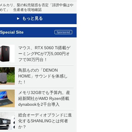
メルカリ、梨の転売疑惑を否定「誹謗中傷はや
めて」 生産者を現地確認
もっと見る
Special Site
マウス、RTX 5060 Ti搭載ゲ
ーミングPCが7万5,000円オ
フで30万円台！
鳥肌ものの「DENON
HOME」サウンドを体感し
た！
メモリ32GBでも予算内。産
経新聞社がAMD Ryzen搭載
dynabookを2千台導入
総合オーディオブランドに進
化するSHANLINGとは何者
か？