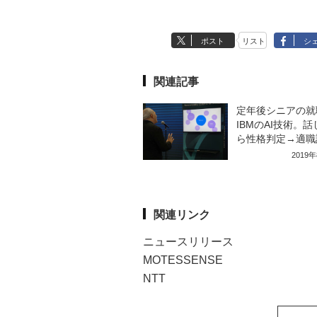
ポスト
リスト
シ
関連記事
定年後シニアの就
IBMのAI技術。
ら性格判定→適職
2019
関連リンク
ニュースリリース
MOTESSENSE
NTT