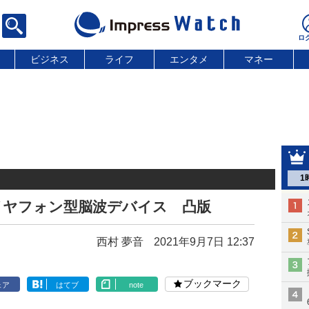
ビジネス
ライフ
エンタメ
マネー
1
イヤフォン型脳波デバイス 凸版
西村 夢音
2021年9月7日 12:37
ブックマーク
ェア
はてブ
note