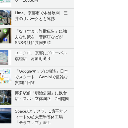
ク 10500円
Lime、京都市で本格展開 三
井のリパークとも連携
「なりすまし詐欺広告」に強
力な対策を 警察庁などが
SNS各社に共同要請
ユニクロ、京都にグローバル
旗艦店 河原町通り
「Googleマップに相談」日本
でスタート Geminiで複雑な
質問に回答
博多駅前「明治公園」に飲食
店・スパ・立体園路 7日開園
SpaceXとテスラ、1億平方フ
ィートの超大型半導体工場
「テラファブ」着工