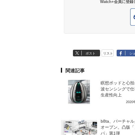
Watch+会員に
ポスト
リスト
シ
関連記事
瞑想ポッドと心拍
波センシングで仕
生産性向上
202
b8ta、バーチャ
オープン。凸版「
パ」第1弾