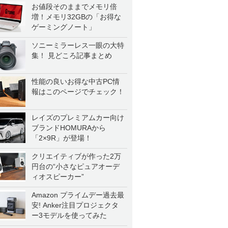
お値段そのままでメモリ倍
増！メモリ32GBの「お得な
ゲーミングノート」
ソニーミラーレス一眼の大特
集！ 見どころ記事まとめ
性能の良いお得な中古PC情
報はこのページでチェック！
レイズのプレミアムカー向け
ブランドHOMURAから
「2×9R」が登場！
クリエイティブが作った2万
円台の“小さなピュアオーデ
ィオスピーカー”
Amazon プライムデー過去最
安! Anker注目プロジェクタ
ー3モデルを使ってみた