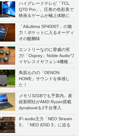
ハイグレードテレビ「TCL
Q7D Pro」。圧巻の色彩美で
映画＆ゲームが極上体験に
「A&ultima SP4000T」の魅
力！ポケットに入るオーディ
オの醍醐味
エントリーなのに脅威の実
力!「Osprey」Noble Audioワ
イヤレスイヤフォン4機種を
一気に聴く
鳥肌ものの「DENON
HOME」サウンドを体感し
た！
メモリ32GBでも予算内。産
経新聞社がAMD Ryzen搭載
dynabookを2千台導入
iFi audio主力「NEO Stream
3」「NEO iDSD 3」に迫る