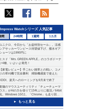
Impress Watchシリーズ 人気記事
時間
24時間
1週間
1カ月
ユニクロ、今日から「お盆特別セール」。涼感
シアサッカーワンピース待望値下げ、撥水ギア
ショーツは1990円に
ミスド「Mrs. GREEN APPLE」のコラボドーナ
ツ4種、いよいよ発売！
【家電レビュー】手ごわい雑草との戦い、コメ
リの草刈機で完全勝利 掃除機感覚で使えた
KDDI、楽天へのローミングを9月末で終了
老舗のマウスユーティリティ「チューチューマ
ウス」がAIの力を借りて15年ぶりに復活／64bit
化、Windows 10/11、「Chrome」も走り回
る。復活記念で2026年末まで500円
もっと見る