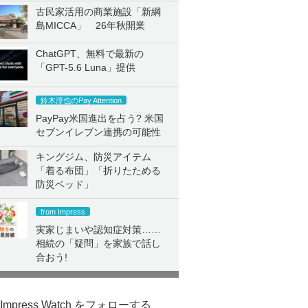
古民家活用の商業施設「新綱
島MICCA」 26年秋開業
ChatGPT、無料で最新の
「GPT-5.6 Luna」提供
鈴木淳也のPay Attention
PayPay米国進出を占う? 米国
セブンイレブン連携の可能性
キングジム、防災アイテム
「着る布団」「折りたためる
防災ベッド」
from Impress
実家じまいや認知症対策……
相続の「疑問」を家族で話し
合おう!
Impress Watch をフォローする