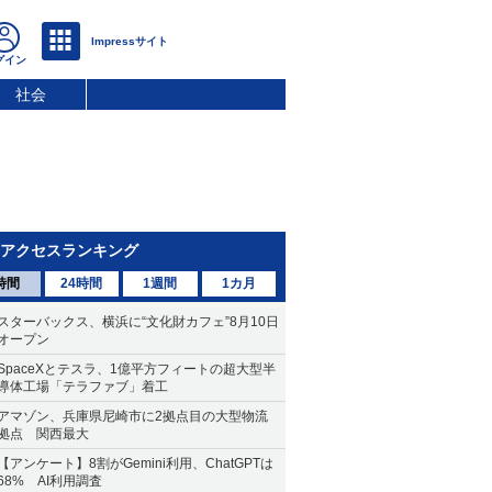
社会
アクセスランキング
時間
24時間
1週間
1カ月
スターバックス、横浜に“文化財カフェ”8月10日
オープン
SpaceXとテスラ、1億平方フィートの超大型半
導体工場「テラファブ」着工
アマゾン、兵庫県尼崎市に2拠点目の大型物流
拠点 関西最大
【アンケート】8割がGemini利用、ChatGPTは
68% AI利用調査