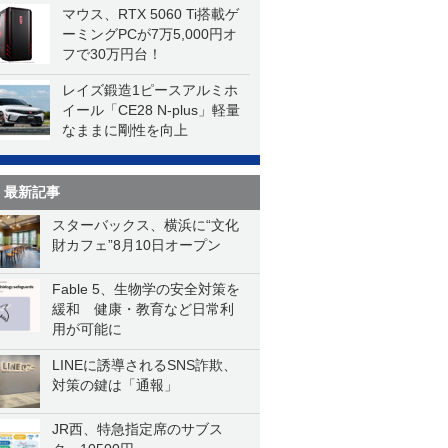
マウス、RTX 5060 Ti搭載ゲ
ーミングPCが7万5,000円オ
フで30万円台！
レイズ鍛造1ピースアルミホ
イール「CE28 N-plus」軽量
なままに剛性を向上
最新記事
スターバックス、横浜に“文化
財カフェ”8月10日オープン
Fable 5、生物学の安全対策を
緩和 健康・教育など日常利
用が可能に
LINEに誘導されるSNS詐欺、
対策の鍵は「通報」
JR西、特急指定席のサブス