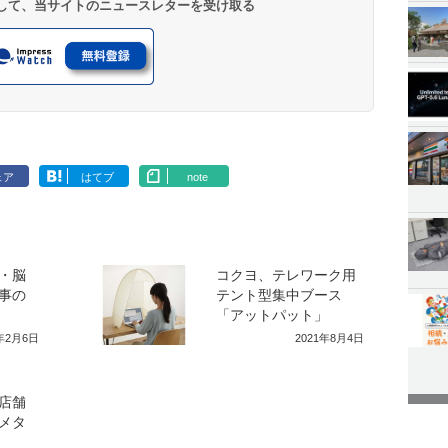
登録して、当サイトのニュースレターを受け取る
ェア
はてブ
note
・脳
コクヨ、テレワーク用
事の
テント型集中ブース
「アットパット」
0年2月6日
2021年8月4日
ル店舗
メタ