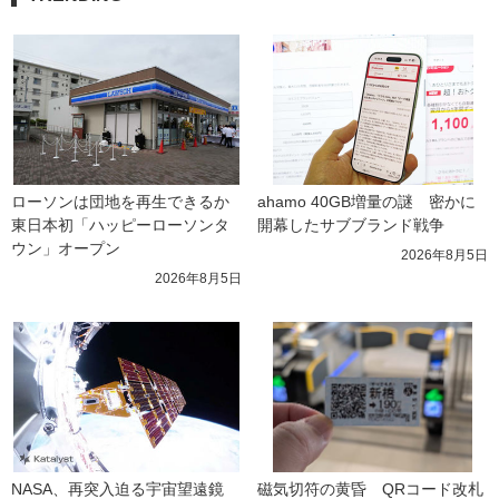
ローソンは団地を再生できるか 
ahamo 40GB増量の謎　密かに
東日本初「ハッピーローソンタ
開幕したサブブランド戦争
ウン」オープン
2026年8月5日
2026年8月5日
NASA、再突入迫る宇宙望遠鏡
磁気切符の黄昏　QRコード改札