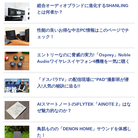
総合オーディオブランドに進化するSHANLING
とは何者か？
性能の良いお得な中古PC情報はこのページでチ
ェック！
エントリーなのに脅威の実力!「Osprey」Noble 
Audioワイヤレスイヤフォン4機種を一気に聴く
「ドスパラTV」の配信現場に“PAD”撮影班が潜
入!人気の秘訣に迫る!!
AIスマートノートのiFLYTEK「AINOTE 2」はな
ぜ魅力的なのか？
鳥肌ものの「DENON HOME」サウンドを体感し
た！