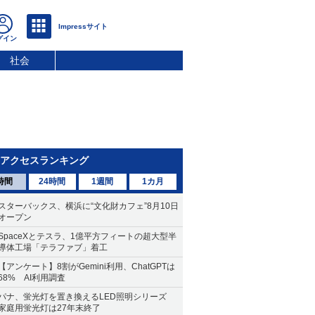
社会
アクセスランキング
時間
24時間
1週間
1カ月
スターバックス、横浜に“文化財カフェ”8月10日
オープン
SpaceXとテスラ、1億平方フィートの超大型半
導体工場「テラファブ」着工
【アンケート】8割がGemini利用、ChatGPTは
68% AI利用調査
パナ、蛍光灯を置き換えるLED照明シリーズ
家庭用蛍光灯は27年末終了