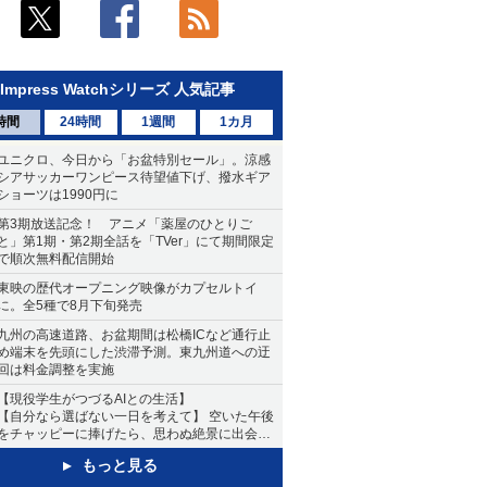
Impress Watchシリーズ 人気記事
時間
24時間
1週間
1カ月
ユニクロ、今日から「お盆特別セール」。涼感
シアサッカーワンピース待望値下げ、撥水ギア
ショーツは1990円に
第3期放送記念！ アニメ「薬屋のひとりご
と」第1期・第2期全話を「TVer」にて期間限定
で順次無料配信開始
東映の歴代オープニング映像がカプセルトイ
に。全5種で8月下旬発売
九州の高速道路、お盆期間は松橋ICなど通行止
め端末を先頭にした渋滞予測。東九州道への迂
回は料金調整を実施
【現役学生がつづるAIとの生活】
【自分なら選ばない一日を考えて】 空いた午後
をチャッピーに捧げたら、思わぬ絶景に出会っ
た話
もっと見る