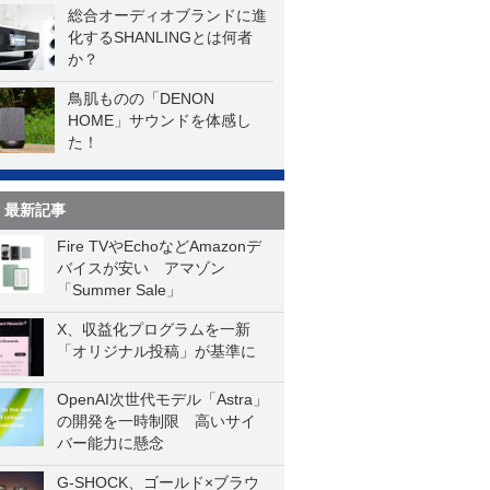
総合オーディオブランドに進
化するSHANLINGとは何者
か？
鳥肌ものの「DENON
HOME」サウンドを体感し
た！
最新記事
Fire TVやEchoなどAmazonデ
バイスが安い アマゾン
「Summer Sale」
X、収益化プログラムを一新
「オリジナル投稿」が基準に
OpenAI次世代モデル「Astra」
の開発を一時制限 高いサイ
バー能力に懸念
G-SHOCK、ゴールド×ブラウ