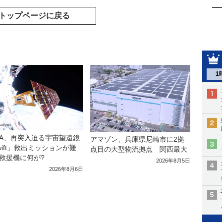
トップページに戻る
1
SA、再突入迫る宇宙望遠鏡
アマゾン、兵庫県尼崎市に2拠
wift」救出ミッションが難
点目の大型物流拠点 関西最大
救援機に何が?
2026年8月5日
2026年8月6日