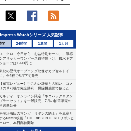
Impress Watchシリーズ 人気記事
時間
24時間
1週間
1カ月
ユニクロ、今日から「お盆特別セール」。涼感
シアサッカーワンピース待望値下げ、撥水ギア
ショーツは1990円に
東映の歴代オープニング映像がカプセルトイ
に。全5種で8月下旬発売
【家電レビュー】手ごわい雑草との戦い、コメ
リの草刈機で完全勝利 掃除機感覚で使えた
カルディ、オンライン限定「ネコバッグ＆タン
ブラーセット」を一般販売。7月の抽選販売の
当選無効分
手塚治虫氏のマンガ「リボンの騎士」を原案と
するNetflix映画「THE RIBBON HERO リボンヒ
ーロー」本日配信開始