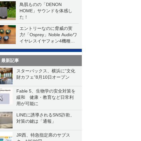
鳥肌ものの「DENON
HOME」サウンドを体感し
た！
エントリーなのに脅威の実
力!「Osprey」Noble Audioワ
イヤレスイヤフォン4機種を
一気に聴く
最新記事
スターバックス、横浜に“文化
財カフェ”8月10日オープン
Fable 5、生物学の安全対策を
緩和 健康・教育など日常利
用が可能に
LINEに誘導されるSNS詐欺、
対策の鍵は「通報」
JR西、特急指定席のサブス