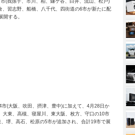
市(我孫子、市川、柏、鎌ケ谷、白井、流山、松戸)
佐倉、習志野、船橋、八千代、四街道の6市が新たに配
展開する。
4市(大阪、吹田、摂津、豊中)に加えて、4月28日か
、大東、高槻、寝屋川、東大阪、枚方、守口の10市
泉、堺、高石、松原の5市が追加され、合計19市で展