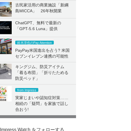
古民家活用の商業施設「新綱
島MICCA」 26年秋開業
ChatGPT、無料で最新の
「GPT-5.6 Luna」提供
鈴木淳也のPay Attention
PayPay米国進出を占う? 米国
セブンイレブン連携の可能性
キングジム、防災アイテム
「着る布団」「折りたためる
防災ベッド」
from Impress
実家じまいや認知症対策……
相続の「疑問」を家族で話し
合おう!
Impress Watch をフォローする