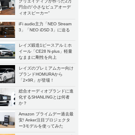
クリエイティブが作った2万
円台の“小さなピュアオーデ
ィオスピーカー”
iFi audio主力「NEO Stream
3」「NEO iDSD 3」に迫る
レイズ鍛造1ピースアルミホ
イール「CE28 N-plus」軽量
なままに剛性を向上
レイズのプレミアムカー向け
ブランドHOMURAから
「2×9R」が登場！
総合オーディオブランドに進
化するSHANLINGとは何者
か？
Amazon プライムデー過去最
安! Anker注目プロジェクタ
ー3モデルを使ってみた