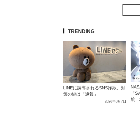
TRENDING
NA
LINEに誘導されるSNS詐欺、対
「S
策の鍵は「通報」
航 
2026年8月7日