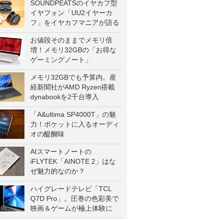
SOUNDPEATSのイヤカフ型
イヤフォン「UU2イヤーカ
フ」をイヤカフマニアが語る
お値段そのままでメモリ倍
増！メモリ32GBの「お得な
ゲーミングノート」
メモリ32GBでも予算内。産
経新聞社がAMD Ryzen搭載
dynabookを2千台導入
「A&ultima SP4000T」の魅
力！ポケットに入るオーディ
オの醍醐味
AIスマートノートの
iFLYTEK「AINOTE 2」はな
ぜ魅力的なのか？
ハイグレードテレビ「TCL
Q7D Pro」。圧巻の色彩美で
映画＆ゲームが極上体験に