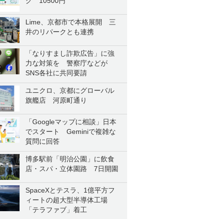
ク 10500円
Lime、京都市で本格展開 三
井のリパークとも連携
「なりすまし詐欺広告」に強
力な対策を 警察庁などが
SNS各社に共同要請
ユニクロ、京都にグローバル
旗艦店 河原町通り
「Googleマップに相談」日本
でスタート Geminiで複雑な
質問に回答
博多駅前「明治公園」に飲食
店・スパ・立体園路 7日開園
SpaceXとテスラ、1億平方フ
ィートの超大型半導体工場
「テラファブ」着工