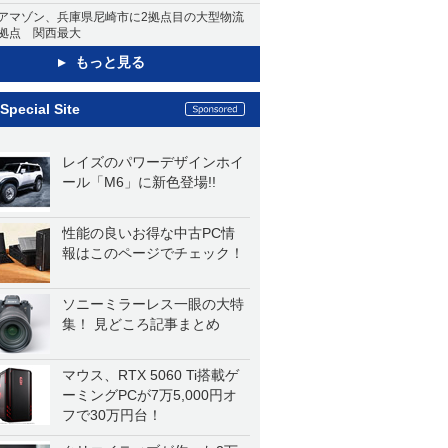
アマゾン、兵庫県尼崎市に2拠点目の大型物流
拠点 関西最大
もっと見る
Special Site
レイズのパワーデザインホイ
ール「M6」に新色登場!!
性能の良いお得な中古PC情
報はこのページでチェック！
ソニーミラーレス一眼の大特
集！ 見どころ記事まとめ
マウス、RTX 5060 Ti搭載ゲ
ーミングPCが7万5,000円オ
フで30万円台！