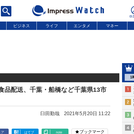
ビジネス
ライフ
エンタメ
マネー
1
鮮食品配送、千葉・船橋など千葉県13市
臼田勤哉
2021年5月20日 11:22
ブックマーク
ェア
はてブ
note