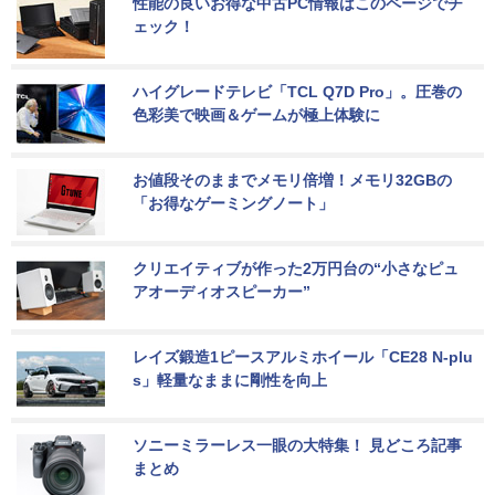
性能の良いお得な中古PC情報はこのページでチ
ェック！
ハイグレードテレビ「TCL Q7D Pro」。圧巻の
色彩美で映画＆ゲームが極上体験に
お値段そのままでメモリ倍増！メモリ32GBの
「お得なゲーミングノート」
クリエイティブが作った2万円台の“小さなピュ
アオーディオスピーカー”
レイズ鍛造1ピースアルミホイール「CE28 N-plu
s」軽量なままに剛性を向上
ソニーミラーレス一眼の大特集！ 見どころ記事
まとめ