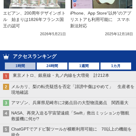
エビアン、200周年デザインボト
iPhone、App Store“以外”のアプ
ル　始まりは1826年フランス国
リストアも利用可能に　スマホ
王の認可
新法対応
2026年5月21日
2025年12月18日
アクセスランキング
1時間
24時間
1週間
1カ月
東京メトロ、銀座線・丸ノ内線を大増発 計212本
メルカリ、梨の転売疑惑を否定「誹謗中傷はやめて」 生産者を
現地確認
アマゾン、兵庫県尼崎市に2拠点目の大型物流拠点 関西最大
NASA、再突入迫る宇宙望遠鏡「Swift」救出ミッションが難航
救援機に何が?
ChatGPTでアドビ製ツールが横断利用可能に 70以上の機能を
統合