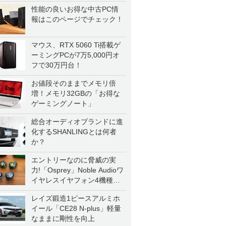
性能の良いお得な中古PC情
報はこのページでチェック！
マウス、RTX 5060 Ti搭載ゲ
ーミングPCが7万5,000円オ
フで30万円台！
お値段そのままでメモリ倍
増！メモリ32GBの「お得な
ゲーミングノート」
総合オーディオブランドに進
化するSHANLINGとは何者
か？
エントリーなのに脅威の実
力!「Osprey」Noble Audioワ
イヤレスイヤフォン4機種を
一気に聴く
レイズ鍛造1ピースアルミホ
イール「CE28 N-plus」軽量
なままに剛性を向上