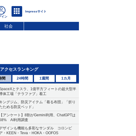
社会
アクセスランキング
時間
24時間
1週間
1カ月
SpaceXとテスラ、1億平方フィートの超大型半
導体工場「テラファブ」着工
キングジム、防災アイテム「着る布団」「折り
たためる防災ベッド」
【アンケート】8割がGemini利用、ChatGPTは
68% AI利用調査
デザインも機能も多彩なサンダル コロンビ
ア・KEEN・Teva・HOKA・OOFOS