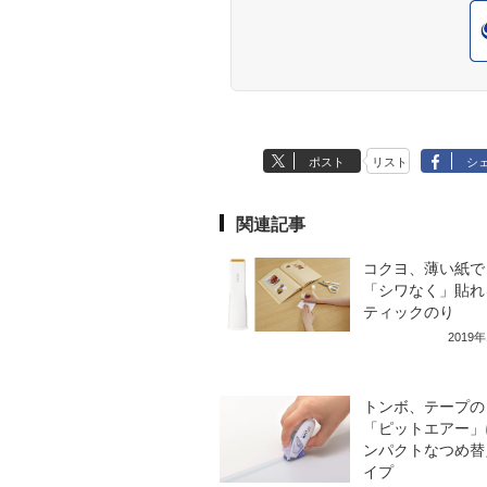
ポスト
リスト
シ
関連記事
コクヨ、薄い紙で
「シワなく」貼れ
ティックのり
2019
トンボ、テープの
「ピットエアー」
ンパクトなつめ替
イプ