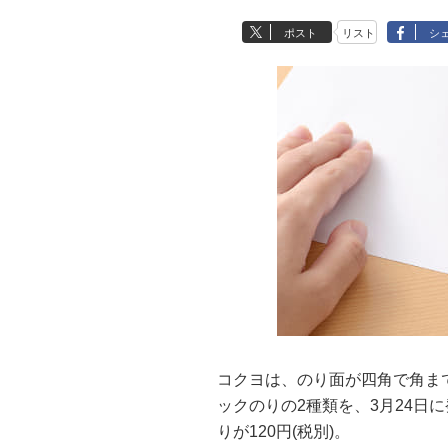
ポスト
リスト
シ
コクヨは、のり面が四角で角ま
ックのりの2種類を、3月24日
りが120円(税別)。