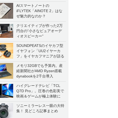
AIスマートノートの
iFLYTEK「AINOTE 2」はな
ぜ魅力的なのか？
クリエイティブが作った2万
円台の“小さなピュアオーデ
ィオスピーカー”
SOUNDPEATSのイヤカフ型
イヤフォン「UU2イヤーカ
フ」をイヤカフマニアが語る
メモリ32GBでも予算内。産
経新聞社がAMD Ryzen搭載
dynabookを2千台導入
ハイグレードテレビ「TCL
Q7D Pro」。圧巻の色彩美で
映画＆ゲームが極上体験に
ソニーミラーレス一眼の大特
集！ 見どころ記事まとめ