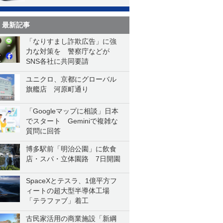
最新記事
「なりすまし詐欺広告」に強
力な対策を 警察庁などが
SNS各社に共同要請
ユニクロ、京都にグローバル
旗艦店 河原町通り
「Googleマップに相談」日本
でスタート Geminiで複雑な
質問に回答
博多駅前「明治公園」に飲食
店・スパ・立体園路 7日開園
SpaceXとテスラ、1億平方フ
ィートの超大型半導体工場
「テラファブ」着工
古民家活用の商業施設「新綱