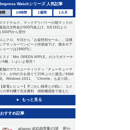
Impress Watchシリーズ 人気記事
時間
24時間
1週間
1カ月
マクドナルド、マックデリバリーの朝マックの
最低注文料金が500円値上げ。8月18日より
1,500円から受付
ユニクロ、今日から「お盆特別セール」。涼感
シアサッカーワンピース待望値下げ、撥水ギア
ショーツは1990円に
ミスド「Mrs. GREEN APPLE」のコラボドーナ
ツ4種、いよいよ発売！
老舗のマウスユーティリティ「チューチューマ
ウス」がAIの力を借りて15年ぶりに復活／64bit
化、Windows 10/11、「Chrome」も走り回
る。復活記念で2026年末まで500円
【家電レビュー】手ごわい雑草との戦い、コメ
リの草刈機で完全勝利 掃除機感覚で使えた
もっと見る
おすすめ記事
ahamo 40GB増量の謎 密か