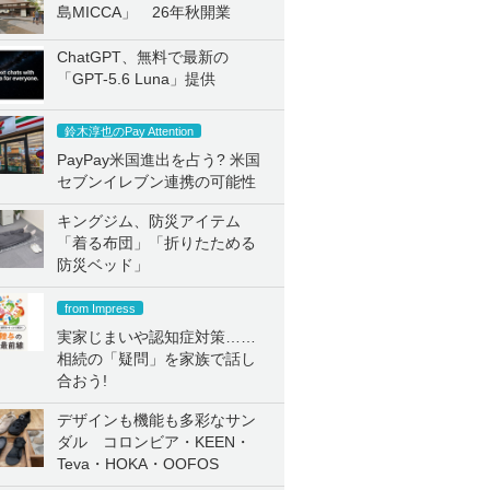
島MICCA」 26年秋開業
ChatGPT、無料で最新の
「GPT-5.6 Luna」提供
鈴木淳也のPay Attention
PayPay米国進出を占う? 米国
セブンイレブン連携の可能性
キングジム、防災アイテム
「着る布団」「折りたためる
防災ベッド」
from Impress
実家じまいや認知症対策……
相続の「疑問」を家族で話し
合おう!
デザインも機能も多彩なサン
ダル コロンビア・KEEN・
Teva・HOKA・OOFOS