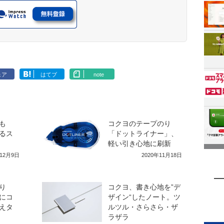
ェア
はてブ
note
も
コクヨのテープのり
るス
「ドットライナー」、
軽い引き心地に刷新
年12月9日
2020年11月18日
り
コクヨ、書き心地を”デ
にコ
ザイン“したノート。ツ
えタ
ルツル・さらさら・ザ
ラザラ