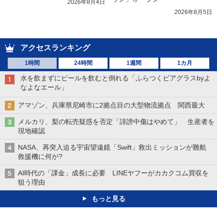
2026年8月4日
2026年8月5日
アクセスランキング
1時間
24時間
1週間
1カ月
水を飲まずにビールを飲むと倒れる「ふらつくビアグラスbyよ
なよなエール」
アマゾン、兵庫県尼崎市に2拠点目の大型物流拠点 関西最大
メルカリ、梨の転売疑惑を否定「誹謗中傷はやめて」 生産者を
現地確認
NASA、再突入迫る宇宙望遠鏡「Swift」救出ミッションが難航
救援機に何が?
AI時代の「課金」成長に必要 LINEヤフーがカカクコム買収を
狙う理由
もっと見る