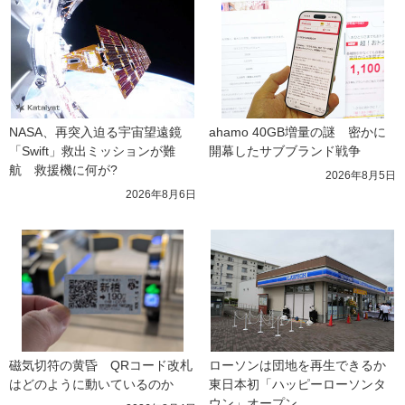
NASA、再突入迫る宇宙望遠鏡
ahamo 40GB増量の謎　密かに
「Swift」救出ミッションが難
開幕したサブブランド戦争
航　救援機に何が?
2026年8月5日
2026年8月6日
磁気切符の黄昏　QRコード改札
ローソンは団地を再生できるか 
はどのように動いているのか
東日本初「ハッピーローソンタ
ウン」オープン