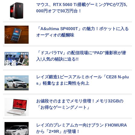
マウス、RTX 5060 Ti搭載ゲーミングPCが7万5,
000円オフで30万円台！
「A&ultima SP4000T」の魅力！ポケットに入る
オーディオの醍醐味
「ドスパラTV」の配信現場に“PAD”撮影班が潜
入!人気の秘訣に迫る!!
レイズ鍛造1ピースアルミホイール「CE28 N-plu
s」軽量なままに剛性を向上
お値段そのままでメモリ倍増！メモリ32GBの
「お得なゲーミングノート」
レイズのプレミアムカー向けブランドHOMURA
から「2×9R」が登場！