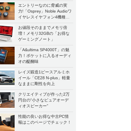
エントリーなのに脅威の実
力!「Osprey」Noble Audioワ
イヤレスイヤフォン4機種を
一気に聴く
お値段そのままでメモリ倍
増！メモリ32GBの「お得な
ゲーミングノート」
「A&ultima SP4000T」の魅
力！ポケットに入るオーディ
オの醍醐味
レイズ鍛造1ピースアルミホ
イール「CE28 N-plus」軽量
なままに剛性を向上
クリエイティブが作った2万
円台の“小さなピュアオーデ
ィオスピーカー”
性能の良いお得な中古PC情
報はこのページでチェック！