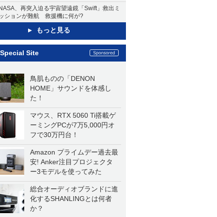
NASA、再突入迫る宇宙望遠鏡「Swift」救出ミ
ッションが難航 救援機に何が?
もっと見る
Special Site
鳥肌ものの「DENON
HOME」サウンドを体感し
た！
マウス、RTX 5060 Ti搭載ゲ
ーミングPCが7万5,000円オ
フで30万円台！
Amazon プライムデー過去最
安! Anker注目プロジェクタ
ー3モデルを使ってみた
総合オーディオブランドに進
化するSHANLINGとは何者
か？