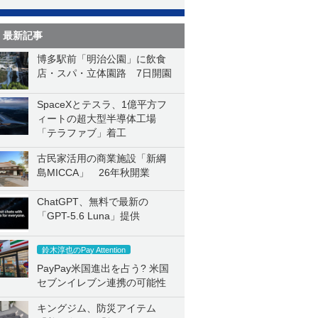
最新記事
博多駅前「明治公園」に飲食
店・スパ・立体園路 7日開園
SpaceXとテスラ、1億平方フ
ィートの超大型半導体工場
「テラファブ」着工
古民家活用の商業施設「新綱
島MICCA」 26年秋開業
ChatGPT、無料で最新の
「GPT-5.6 Luna」提供
鈴木淳也のPay Attention
PayPay米国進出を占う? 米国
セブンイレブン連携の可能性
キングジム、防災アイテム