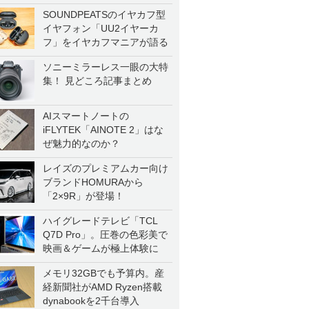
SOUNDPEATSのイヤカフ型
イヤフォン「UU2イヤーカ
フ」をイヤカフマニアが語る
ソニーミラーレス一眼の大特
集！ 見どころ記事まとめ
AIスマートノートの
iFLYTEK「AINOTE 2」はな
ぜ魅力的なのか？
レイズのプレミアムカー向け
ブランドHOMURAから
「2×9R」が登場！
ハイグレードテレビ「TCL
Q7D Pro」。圧巻の色彩美で
映画＆ゲームが極上体験に
メモリ32GBでも予算内。産
経新聞社がAMD Ryzen搭載
dynabookを2千台導入