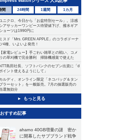
Impress Watchシリーズ 人気記事
時間
24時間
1週間
1カ月
ユニクロ、今日から「お盆特別セール」。涼感
シアサッカーワンピース待望値下げ、撥水ギア
ショーツは1990円に
ミスド「Mrs. GREEN APPLE」のコラボドーナ
ツ4種、いよいよ発売！
【家電レビュー】手ごわい雑草との戦い、コメ
リの草刈機で完全勝利 掃除機感覚で使えた
NTT島田社長、ソフトバンクのセブン出資に「d
ポイント使えるようにして」
カルディ、オンライン限定「ネコバッグ＆タン
ブラーセット」を一般販売。7月の抽選販売の
当選無効分
もっと見る
おすすめ記事
ahamo 40GB増量の謎 密か
に開幕したサブブランド戦争