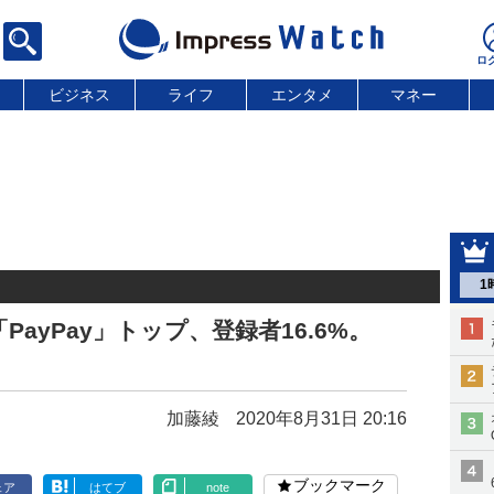
ビジネス
ライフ
エンタメ
マネー
1
ayPay」トップ、登録者16.6%。
加藤綾
2020年8月31日 20:16
ブックマーク
ェア
はてブ
note