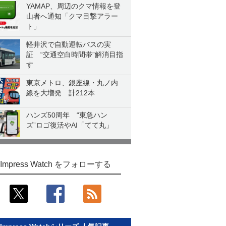
YAMAP、周辺のクマ情報を登
山者へ通知「クマ目撃アラー
ト」
軽井沢で自動運転バスの実
証 “交通空白時間帯”解消目指
す
東京メトロ、銀座線・丸ノ内
線を大増発 計212本
ハンズ50周年 “東急ハン
ズ”ロゴ復活やAI「てて丸」
Impress Watch をフォローする