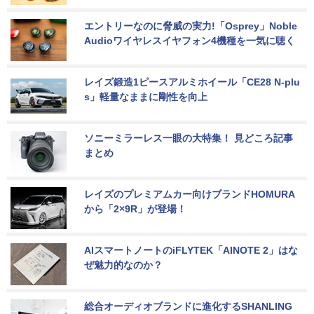
エントリーなのに脅威の実力!「Osprey」Noble 
Audioワイヤレスイヤフォン4機種を一気に聴く
レイズ鍛造1ピースアルミホイール「CE28 N-plu
s」軽量なままに剛性を向上
ソニーミラーレス一眼の大特集！ 見どころ記事
まとめ
レイズのプレミアムカー向けブランドHOMURA
から「2×9R」が登場！
AIスマートノートのiFLYTEK「AINOTE 2」はな
ぜ魅力的なのか？
総合オーディオブランドに進化するSHANLING