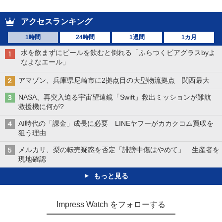
アクセスランキング
1時間
24時間
1週間
1カ月
水を飲まずにビールを飲むと倒れる「ふらつくビアグラスbyよ
なよなエール」
アマゾン、兵庫県尼崎市に2拠点目の大型物流拠点 関西最大
NASA、再突入迫る宇宙望遠鏡「Swift」救出ミッションが難航
救援機に何が?
AI時代の「課金」成長に必要 LINEヤフーがカカクコム買収を
狙う理由
メルカリ、梨の転売疑惑を否定「誹謗中傷はやめて」 生産者を
現地確認
もっと見る
Impress Watch をフォローする