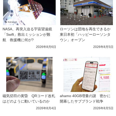
NASA、再突入迫る宇宙望遠鏡
ローソンは団地を再生できるか 
「Swift」救出ミッションが難
東日本初「ハッピーローソンタ
航　救援機に何が?
ウン」オープン
2026年8月6日
2026年8月5日
磁気切符の黄昏　QRコード改札
ahamo 40GB増量の謎　密かに
はどのように動いているのか
開幕したサブブランド戦争
2026年8月4日
2026年8月5日