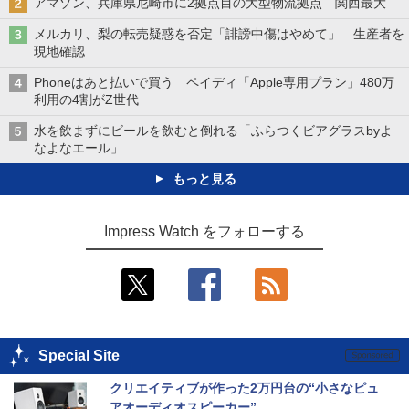
アマゾン、兵庫県尼崎市に2拠点目の大型物流拠点 関西最大
メルカリ、梨の転売疑惑を否定「誹謗中傷はやめて」 生産者を
現地確認
Phoneはあと払いで買う ペイディ「Apple専用プラン」480万
利用の4割がZ世代
水を飲まずにビールを飲むと倒れる「ふらつくビアグラスbyよ
なよなエール」
もっと見る
Impress Watch をフォローする
Special Site
クリエイティブが作った2万円台の“小さなピュ
アオーディオスピーカー”