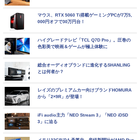
マウス、RTX 5060 Ti搭載ゲーミングPCが7万5,
000円オフで30万円台！
ハイグレードテレビ「TCL Q7D Pro」。圧巻の
色彩美で映画＆ゲームが極上体験に
総合オーディオブランドに進化するSHANLING
とは何者か？
レイズのプレミアムカー向けブランドHOMURA
から「2×9R」が登場！
iFi audio主力「NEO Stream 3」「NEO iDSD 
3」に迫る
メモリ32GBでも予算内。産経新聞社がAMD Ryz