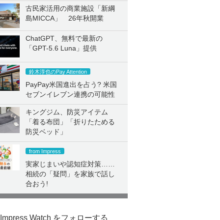
古民家活用の商業施設「新綱
島MICCA」 26年秋開業
ChatGPT、無料で最新の
「GPT-5.6 Luna」提供
鈴木淳也のPay Attention
PayPay米国進出を占う? 米国
セブンイレブン連携の可能性
キングジム、防災アイテム
「着る布団」「折りたためる
防災ベッド」
from Impress
実家じまいや認知症対策……
相続の「疑問」を家族で話し
合おう!
Impress Watch をフォローする