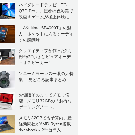
ハイグレードテレビ「TCL
Q7D Pro」。圧巻の色彩美で
映画＆ゲームが極上体験に
「A&ultima SP4000T」の魅
力！ポケットに入るオーディ
オの醍醐味
クリエイティブが作った2万
円台の“小さなピュアオーデ
ィオスピーカー”
ソニーミラーレス一眼の大特
集！ 見どころ記事まとめ
お値段そのままでメモリ倍
増！メモリ32GBの「お得な
ゲーミングノート」
メモリ32GBでも予算内。産
経新聞社がAMD Ryzen搭載
dynabookを2千台導入