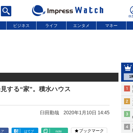
ビジネス
ライフ
エンタメ
マネー
1
見する“家”。積水ハウス
臼田勤哉
2020年1月10日 14:45
ブックマーク
ェア
はてブ
note