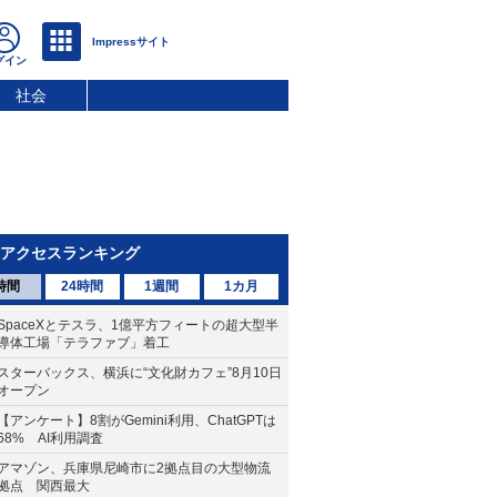
社会
アクセスランキング
時間
24時間
1週間
1カ月
SpaceXとテスラ、1億平方フィートの超大型半
導体工場「テラファブ」着工
スターバックス、横浜に“文化財カフェ”8月10日
オープン
【アンケート】8割がGemini利用、ChatGPTは
68% AI利用調査
アマゾン、兵庫県尼崎市に2拠点目の大型物流
拠点 関西最大