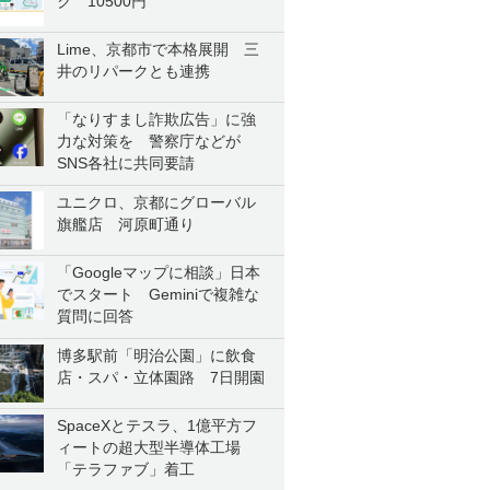
ク 10500円
Lime、京都市で本格展開 三
井のリパークとも連携
「なりすまし詐欺広告」に強
力な対策を 警察庁などが
SNS各社に共同要請
ユニクロ、京都にグローバル
旗艦店 河原町通り
「Googleマップに相談」日本
でスタート Geminiで複雑な
質問に回答
博多駅前「明治公園」に飲食
店・スパ・立体園路 7日開園
SpaceXとテスラ、1億平方フ
ィートの超大型半導体工場
「テラファブ」着工