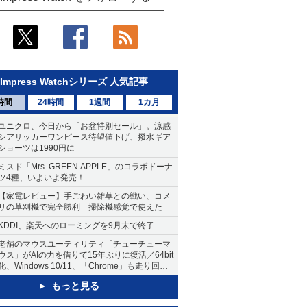
Impress Watchシリーズ 人気記事
時間
24時間
1週間
1カ月
ユニクロ、今日から「お盆特別セール」。涼感
シアサッカーワンピース待望値下げ、撥水ギア
ショーツは1990円に
ミスド「Mrs. GREEN APPLE」のコラボドーナ
ツ4種、いよいよ発売！
【家電レビュー】手ごわい雑草との戦い、コメ
リの草刈機で完全勝利 掃除機感覚で使えた
KDDI、楽天へのローミングを9月末で終了
老舗のマウスユーティリティ「チューチューマ
ウス」がAIの力を借りて15年ぶりに復活／64bit
化、Windows 10/11、「Chrome」も走り回
る。復活記念で2026年末まで500円
もっと見る