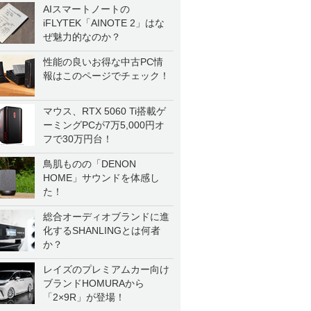
AIスマートノートの
iFLYTEK「AINOTE 2」はな
ぜ魅力的なのか？
性能の良いお得な中古PC情
報はこのページでチェック！
マウス、RTX 5060 Ti搭載ゲ
ーミングPCが7万5,000円オ
フで30万円台！
鳥肌ものの「DENON
HOME」サウンドを体感し
た！
総合オーディオブランドに進
化するSHANLINGとは何者
か？
レイズのプレミアムカー向け
ブランドHOMURAから
「2×9R」が登場！