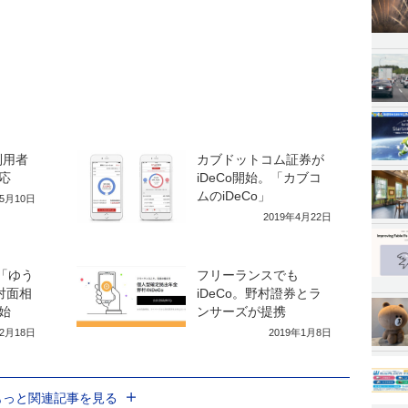
利用者
カブドットコム証券が
応
iDeCo開始。「カブコ
ムのiDeCo」
年5月10日
2019年4月22日
o「ゆう
フリーランスでも
対面相
iDeCo。野村證券とラ
始
ンサーズが提携
年2月18日
2019年1月8日
もっと関連記事を見る