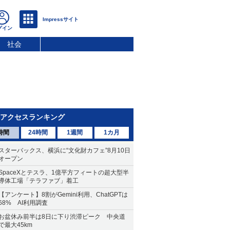
社会
アクセスランキング
時間
24時間
1週間
1カ月
スターバックス、横浜に“文化財カフェ”8月10日
オープン
SpaceXとテスラ、1億平方フィートの超大型半
導体工場「テラファブ」着工
【アンケート】8割がGemini利用、ChatGPTは
68% AI利用調査
お盆休み前半は8日に下り渋滞ピーク 中央道
で最大45km