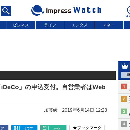
ビジネス
ライフ
エンタメ
マネー
1
iDeCo」の申込受付。自営業者はWeb
加藤綾
2019年6月14日 12:28
ブックマーク
ェア
はてブ
note