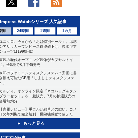
Impress Watchシリーズ 人気記事
時間
24時間
1週間
1カ月
ユニクロ、今日から「お盆特別セール」。涼感
シアサッカーワンピース待望値下げ、撥水ギア
ショーツは1990円に
東映の歴代オープニング映像がカプセルトイ
に。全5種で8月下旬発売
令和のファミコンディスクシステム？安価に書
き換え可能なGB用「しましまディスクシステ
ム」
カルディ、オンライン限定「ネコバッグ＆タン
ブラーセット」を一般販売。7月の抽選販売の
当選無効分
【家電レビュー】手ごわい雑草との戦い、コメ
リの草刈機で完全勝利 掃除機感覚で使えた
もっと見る
おすすめ記事