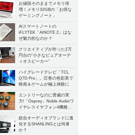
お値段そのままでメモリ倍
増！メモリ32GBの「お得な
ゲーミングノート」
AIスマートノートの
iFLYTEK「AINOTE 2」はな
ぜ魅力的なのか？
クリエイティブが作った2万
円台の“小さなピュアオーデ
ィオスピーカー”
ハイグレードテレビ「TCL
Q7D Pro」。圧巻の色彩美で
映画＆ゲームが極上体験に
エントリーなのに脅威の実
力!「Osprey」Noble Audioワ
イヤレスイヤフォン4機種を
一気に聴く
総合オーディオブランドに進
化するSHANLINGとは何者
か？