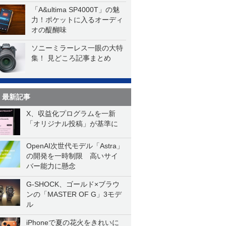
「A&ultima SP4000T」の魅
力！ポケットに入るオーディ
オの醍醐味
ソニーミラーレス一眼の大特
集！ 見どころ記事まとめ
最新記事
X、収益化プログラムを一新
「オリジナル投稿」が基準に
OpenAI次世代モデル「Astra」
の開発を一時制限 高いサイ
バー能力に懸念
G-SHOCK、ゴールド×ブラウ
ンの「MASTER OF G」3モデ
ル
iPhoneで夏の花火をきれいに