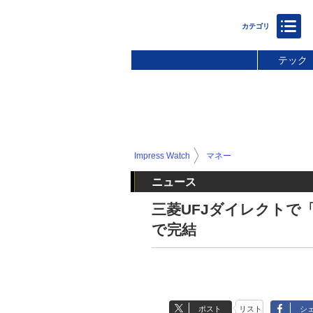
テック
Impress Watch
マネー
ニュース
三菱UFJダイレクトで「
で完結
ポスト
リスト
シ