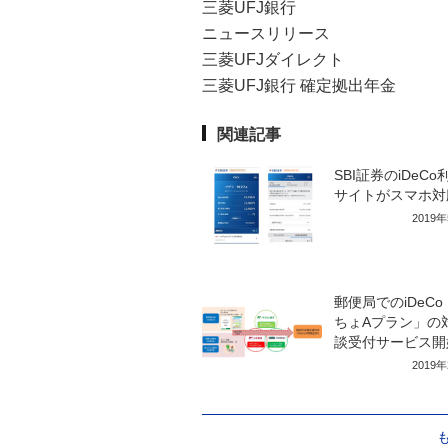
三菱UFJ銀行
ニュースリリース
三菱UFJダイレクト
三菱UFJ銀行 確定拠出年金
関連記事
SBI証券のiDeCo
サイトがスマホ対
2019
郵便局でのiDeC
ちょAプラン」の
談受付サービス開
2019