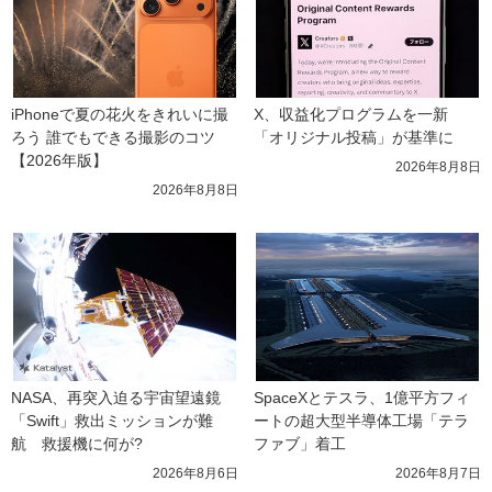
iPhoneで夏の花火をきれいに撮
X、収益化プログラムを一新　
ろう 誰でもできる撮影のコツ
「オリジナル投稿」が基準に
【2026年版】
2026年8月8日
2026年8月8日
NASA、再突入迫る宇宙望遠鏡
SpaceXとテスラ、1億平方フィ
「Swift」救出ミッションが難
ートの超大型半導体工場「テラ
航　救援機に何が?
ファブ」着工
2026年8月6日
2026年8月7日