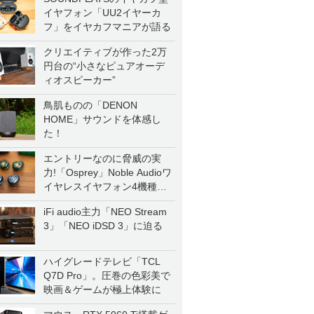
イヤフォン「UU2イヤーカ
フ」をイヤカフマニアが語る
クリエイティブが作った2万
円台の“小さなピュアオーデ
ィオスピーカー”
鳥肌ものの「DENON
HOME」サウンドを体感し
た！
エントリーなのに脅威の実
力!「Osprey」Noble Audioワ
イヤレスイヤフォン4機種を
一気に聴く
iFi audio主力「NEO Stream
3」「NEO iDSD 3」に迫る
ハイグレードテレビ「TCL
Q7D Pro」。圧巻の色彩美で
映画＆ゲームが極上体験に