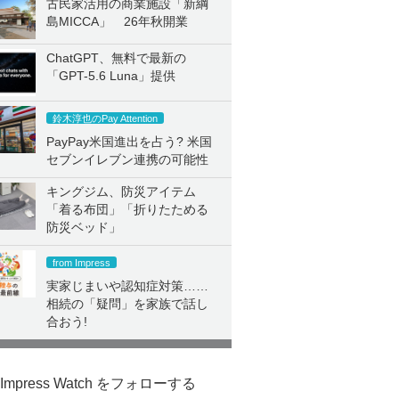
古民家活用の商業施設「新綱
島MICCA」 26年秋開業
ChatGPT、無料で最新の
「GPT-5.6 Luna」提供
鈴木淳也のPay Attention
PayPay米国進出を占う? 米国
セブンイレブン連携の可能性
キングジム、防災アイテム
「着る布団」「折りたためる
防災ベッド」
from Impress
実家じまいや認知症対策……
相続の「疑問」を家族で話し
合おう!
Impress Watch をフォローする