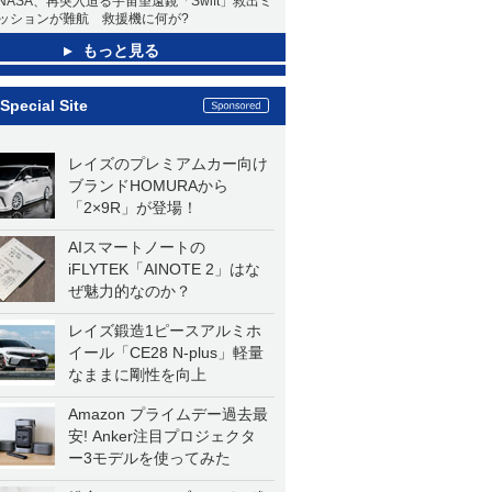
NASA、再突入迫る宇宙望遠鏡「Swift」救出ミ
ッションが難航 救援機に何が?
もっと見る
Special Site
レイズのプレミアムカー向け
ブランドHOMURAから
「2×9R」が登場！
AIスマートノートの
iFLYTEK「AINOTE 2」はな
ぜ魅力的なのか？
レイズ鍛造1ピースアルミホ
イール「CE28 N-plus」軽量
なままに剛性を向上
Amazon プライムデー過去最
安! Anker注目プロジェクタ
ー3モデルを使ってみた