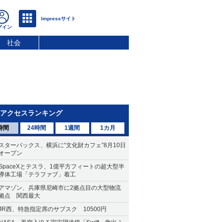
社会
アクセスランキング
時間
24時間
1週間
1カ月
スターバックス、横浜に“文化財カフェ”8月10日
オープン
SpaceXとテスラ、1億平方フィートの超大型半
導体工場「テラファブ」着工
アマゾン、兵庫県尼崎市に2拠点目の大型物流
拠点 関西最大
JR西、特急指定席のサブスク 10500円