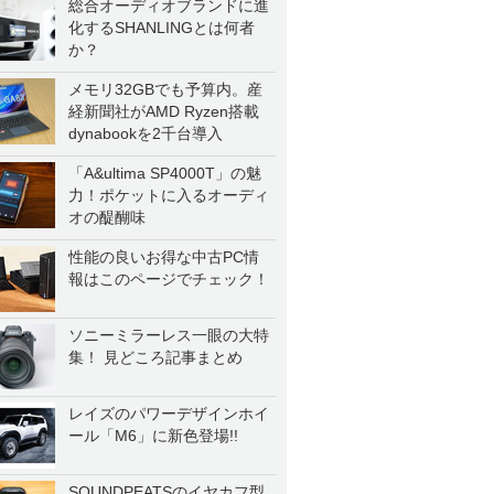
総合オーディオブランドに進
化するSHANLINGとは何者
か？
メモリ32GBでも予算内。産
経新聞社がAMD Ryzen搭載
dynabookを2千台導入
「A&ultima SP4000T」の魅
力！ポケットに入るオーディ
オの醍醐味
性能の良いお得な中古PC情
報はこのページでチェック！
ソニーミラーレス一眼の大特
集！ 見どころ記事まとめ
レイズのパワーデザインホイ
ール「M6」に新色登場!!
SOUNDPEATSのイヤカフ型