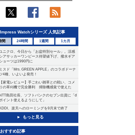
Impress Watchシリーズ 人気記事
時間
24時間
1週間
1カ月
ユニクロ、今日から「お盆特別セール」。涼感
シアサッカーワンピース待望値下げ、撥水ギア
ショーツは1990円に
ミスド「Mrs. GREEN APPLE」のコラボドーナ
ツ4種、いよいよ発売！
【家電レビュー】手ごわい雑草との戦い、コメ
リの草刈機で完全勝利 掃除機感覚で使えた
NTT島田社長、ソフトバンクのセブン出資に「d
ポイント使えるようにして」
KDDI、楽天へのローミングを9月末で終了
もっと見る
おすすめ記事