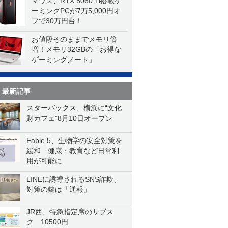
マウス、RTX 5060 Ti搭載ゲ
ーミングPCが7万5,000円オ
フで30万円台！
お値段そのままでメモリ倍
増！メモリ32GBの「お得な
ゲーミングノート」
最新記事
スターバックス、横浜に“文化
財カフェ”8月10日オープン
Fable 5、生物学の安全対策を
緩和 健康・教育など日常利
用が可能に
LINEに誘導されるSNS詐欺、
対策の鍵は「通報」
JR西、特急指定席のサブス
ク 10500円