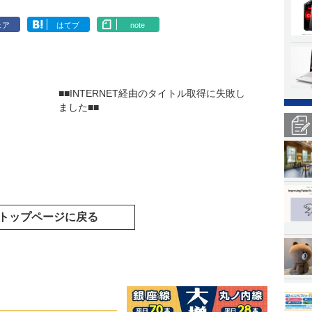
ェア
はてブ
note
■■INTERNET経由のタイトル取得に失敗し
ました■■
トップページに戻る