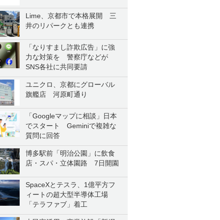
Lime、京都市で本格展開 三
井のリパークとも連携
「なりすまし詐欺広告」に強
力な対策を 警察庁などが
SNS各社に共同要請
ユニクロ、京都にグローバル
旗艦店 河原町通り
「Googleマップに相談」日本
でスタート Geminiで複雑な
質問に回答
博多駅前「明治公園」に飲食
店・スパ・立体園路 7日開園
SpaceXとテスラ、1億平方フ
ィートの超大型半導体工場
「テラファブ」着工