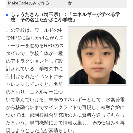
MakeCodeのみで作る
食
しょうたさん（埼玉県）：「エネルギーが学べる学
校 その名はたかさご小学校」
この学校は、ワールドの中
でNPCに話しかけながらス
トーリーを進めるRPGのス
タイルで、学校自体が一種
のアトラクションとして設
計されている。学校の中に
仕掛けられたイベントにチ
ャレンジしていくと、名前
のとおり、エネルギーにつ
いて学んでいける。未来のエネルギーとして、水素発電
から核融合炉までマインクラフトで再現し、核融合炉に
ついては、那珂核融合研究所の人に資料を送ってもらっ
たという。専門機関にまで情報収集し、その仕組みを再
現しようとした点が素晴らしい。