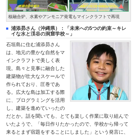
核融合炉、水素やアンモニア発電もマインクラフトで再現
浦添昴さん（沖縄県）：「未来への5つの約束～キレ
イな水と渓谷の洞窟学校～」
石垣島に住む浦添昴さん
は、地元の豊かな自然をマ
インクラフトで美しく表
現。島々と見事に融合した
建築物が壮大なスケールで
作られており、圧巻であ
る。広大な島は加工する際
に、プログラミングを活用
し、建築を進めていったの
だとか。話を聞いても、とても楽しく作業に取り組んで
いたようで、「毎日作りたかったので、学校から帰って
来るとまず宿題をすることにしました」という発言に、