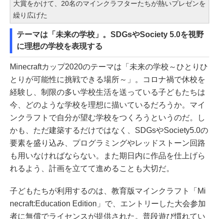
大賞をかけて、20名のマインクラフターたちが熱いプレゼンを
繰り広げた
テーマは「未来の学校」。SDGsやSociety 5.0を視野
に理想の学校を表現する
Minecraftカップ2020のテーマは「未来の学校～ひとりひ
とりが可能性に挑戦できる場所～」。コロナ禍で休校を
経験し、制限の多い学校生活を送っている子どもたちは
今、どのような学校を理想に描いているだろうか。マイ
ンクラフトで自分が望む学校をつくろうというのだ。し
かも、ただ建築するだけではなく、SDGsやSociety5.0の
要素を盛り込み、プログラミングやレッドストーン回路
も用いなければならない。また期日内に作品を仕上げら
れるよう、計画を立てて進めることも大切だ。
子どもたちが利用するのは、教育版マインクラフト「Mi
necraft:Education Edition」で、エントリーした大会参加
者に無償でライセンスが提供された。普段遊び慣れてい