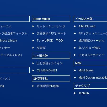
Rittor Music
イカロス出版
dフォーラム
リットーミュージック
AIRLINEweb
ップ担当者フォーラム
楽器探そう!デジマート
Jディフェンスニュー
iness Library
TシャツPOD T-OD
通訳翻訳ジャーナル
セミナー
立東舎
JレスキューWeb
 X（デジタルクロス）
イカロスアカデミー
山と溪谷社
MdN
山と溪谷オンライン
CLIMBING-NET
MdN Books
MdN Design Interacti
近代科学社
ブックス
テックリブ
ing
近代科学社Digital
TechLib