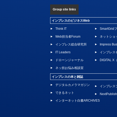
Group site links
インプレスのビジネスWeb
Think IT
SmartGri
Web担当者Forum
ネットショ
インプレス総合研究所
Impress Bus
IT Leaders
インプレス
ドローンジャーナル
DIGITAL
ネッ担お悩み相談室
インプレスの本と雑誌
デジタルカメラマガジン
インプレス
できるネット
NextPublish
インターネット白書ARCHIVES