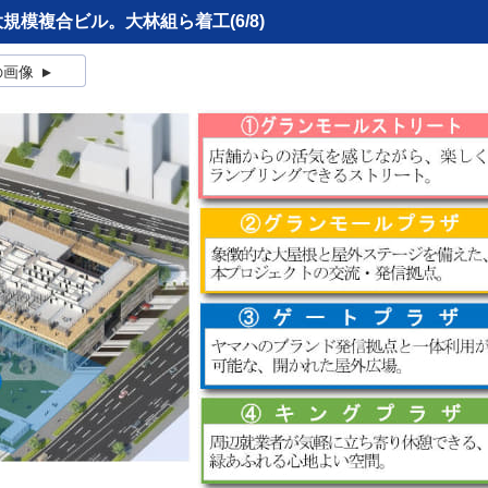
大規模複合ビル。大林組ら着工
(6/8)
の画像