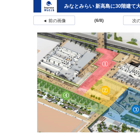
みなとみらい 新高島に30階建て
(6/8)
前の画像
次