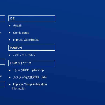
ICE
天海社
ス
Comic curea
impress QuickBooks
PUBFUN
パブファンセルフ
IPGネットワーク
TシャツPOD pTa.shop
ve
カスタム写真集POD fabli
Impress Group Publication
Information