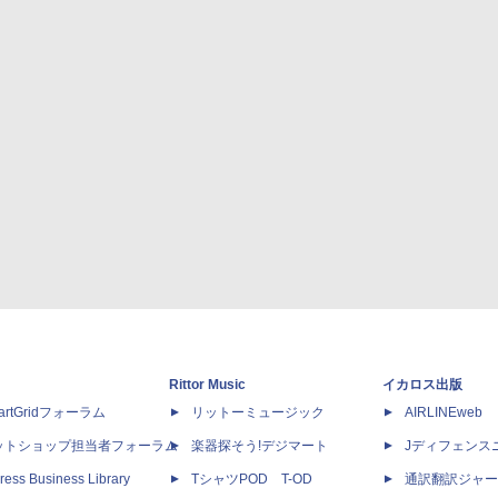
Rittor Music
イカロス出版
artGridフォーラム
リットーミュージック
AIRLINEweb
ットショップ担当者フォーラム
楽器探そう!デジマート
Jディフェンス
ress Business Library
TシャツPOD T-OD
通訳翻訳ジャー