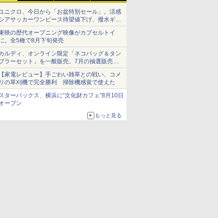
ユニクロ、今日から「お盆特別セール」。涼感
シアサッカーワンピース待望値下げ、撥水ギア
ショーツは1990円に
東映の歴代オープニング映像がカプセルトイ
に。全5種で8月下旬発売
カルディ、オンライン限定「ネコバッグ＆タン
ブラーセット」を一般販売。7月の抽選販売の
当選無効分
【家電レビュー】手ごわい雑草との戦い、コメ
リの草刈機で完全勝利 掃除機感覚で使えた
スターバックス、横浜に“文化財カフェ”8月10日
オープン
もっと見る