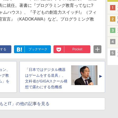
表に就任。著書に『プログラミング教育ってなに?
ャムハウス）、『子どもの創造力スイッチ!』（フィ
宣言』（KADOKAWA）など。プログラミング教
する
ブックマーク
Pocket
ョン、
「日本ではデジタル機器
ング教
はゲームをする道具」、
▲
イム」を
文科省がGIGAスクール構
想で露わにする危機感
もとIT」の他の記事を見る