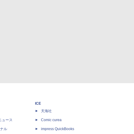
ICE
天海社
ニュース
Comic curea
ナル
impress QuickBooks