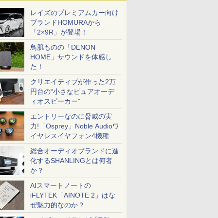
レイズのプレミアムカー向け
ブランドHOMURAから
「2×9R」が登場！
鳥肌ものの「DENON
HOME」サウンドを体感し
た！
クリエイティブが作った2万
円台の“小さなピュアオーデ
ィオスピーカー”
エントリーなのに脅威の実
力!「Osprey」Noble Audioワ
イヤレスイヤフォン4機種を
一気に聴く
総合オーディオブランドに進
化するSHANLINGとは何者
か？
AIスマートノートの
iFLYTEK「AINOTE 2」はな
ぜ魅力的なのか？