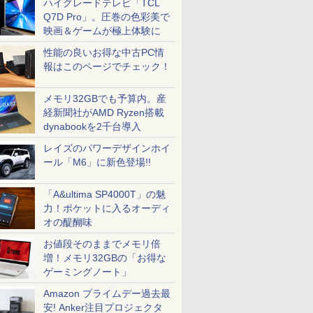
ハイグレードテレビ「TCL
Q7D Pro」。圧巻の色彩美で
映画＆ゲームが極上体験に
性能の良いお得な中古PC情
報はこのページでチェック！
メモリ32GBでも予算内。産
経新聞社がAMD Ryzen搭載
dynabookを2千台導入
レイズのパワーデザインホイ
ール「M6」に新色登場!!
「A&ultima SP4000T」の魅
力！ポケットに入るオーディ
オの醍醐味
お値段そのままでメモリ倍
増！メモリ32GBの「お得な
ゲーミングノート」
Amazon プライムデー過去最
安! Anker注目プロジェクタ