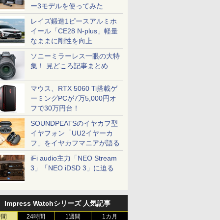
ー3モデルを使ってみた
レイズ鍛造1ピースアルミホ
イール「CE28 N-plus」軽量
なままに剛性を向上
ソニーミラーレス一眼の大特
集！ 見どころ記事まとめ
マウス、RTX 5060 Ti搭載ゲ
ーミングPCが7万5,000円オ
フで30万円台！
SOUNDPEATSのイヤカフ型
イヤフォン「UU2イヤーカ
フ」をイヤカフマニアが語る
iFi audio主力「NEO Stream
3」「NEO iDSD 3」に迫る
Impress Watchシリーズ 人気記事
時間
24時間
1週間
1カ月