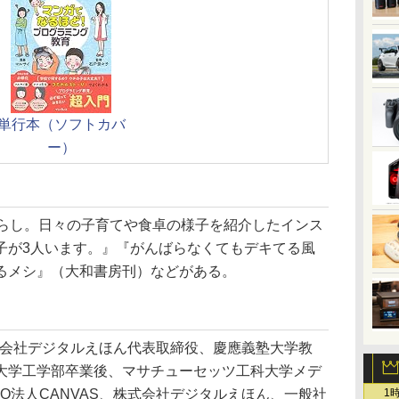
単行本（ソフトカバ
ー）
暮らし。日々の子育てや食卓の様子を紹介したインス
子が3人います。』『がんばらなくてもデキてる風
るメシ』（大和書房刊）などがある。
株式会社デジタルえほん代表取締役、慶應義塾大学教
大学工学部卒業後、マサチューセッツ工科大学メデ
O法人CANVAS、株式会社デジタルえほん、一般社
1