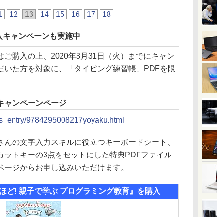
1
12
13
14
15
16
17
18
購入キャンペーンも実施中
ご購入の上、2020年3月31日（火）までにキャン
だいた方を対象に、「タイピング練習帳」PDFを限
キャンペーンページ
ders_entry/9784295008217yoyaku.html
さんの文字入力スキルに役立つキーボードシート、
カットキーの3点をセットにした特典PDFファイル
ページからお申し込みいただけます。
るほど! 親子で学ぶ プログラミング教育』を購入