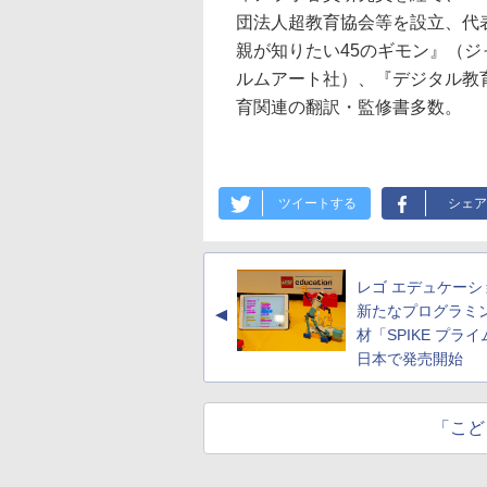
団法人超教育協会等を設立、代
親が知りたい45のギモン』（ジ
ルムアート社）、『デジタル教育
育関連の翻訳・監修書多数。
ツイートする
シェア
レゴ エデュケーシ
新たなプログラミ
▲
材「SPIKE プラ
日本で発売開始
「こど