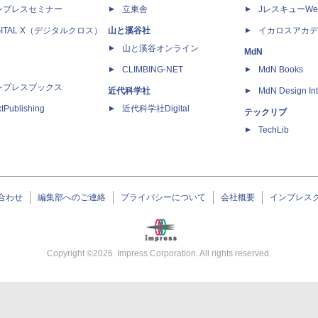
ンプレスセミナー
立東舎
JレスキューWe
GITAL X（デジタルクロス）
山と溪谷社
イカロスアカデ
山と溪谷オンライン
MdN
CLIMBING-NET
MdN Books
ンプレスブックス
近代科学社
MdN Design Int
tPublishing
近代科学社Digital
テックリブ
TechLib
合わせ
編集部へのご連絡
プライバシーについて
会社概要
インプレス
Copyright ©
2026
Impress Corporation. All rights reserved.