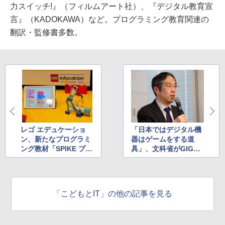
力スイッチ!』（フィルムアート社）、『デジタル教育宣
言』（KADOKAWA）など。プログラミング教育関連の
翻訳・監修書多数。
レゴ エデュケーショ
「日本ではデジタル機
ン、新たなプログラミ
器はゲームをする道
ング教材「SPIKE プラ
具」、文科省がGIGA
イム」を日本で発売開
スクール構想で露わに
始
する危機感
「こどもとIT」の他の記事を見る