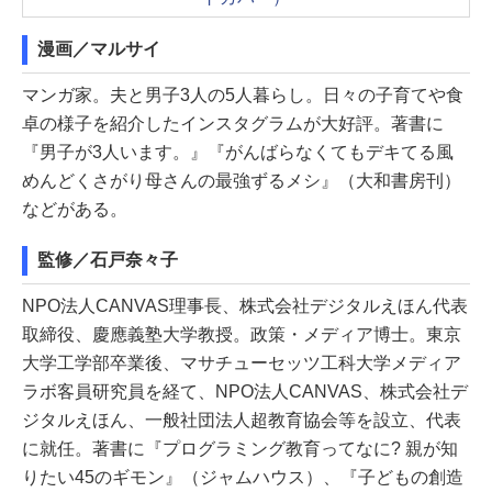
漫画／マルサイ
マンガ家。夫と男子3人の5人暮らし。日々の子育てや食
卓の様子を紹介したインスタグラムが大好評。著書に
『男子が3人います。』『がんばらなくてもデキてる風
めんどくさがり母さんの最強ずるメシ』（大和書房刊）
などがある。
監修／石戸奈々子
NPO法人CANVAS理事長、株式会社デジタルえほん代表
取締役、慶應義塾大学教授。政策・メディア博士。東京
大学工学部卒業後、マサチューセッツ工科大学メディア
ラボ客員研究員を経て、NPO法人CANVAS、株式会社デ
ジタルえほん、一般社団法人超教育協会等を設立、代表
に就任。著書に『プログラミング教育ってなに? 親が知
りたい45のギモン』（ジャムハウス）、『子どもの創造