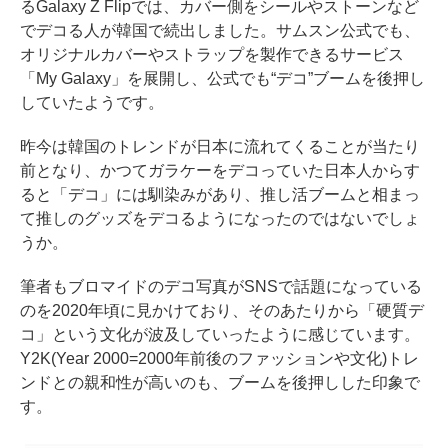
るGalaxy Z Flipでは、カバー側をシールやストーンなど
でデコる人が韓国で続出しました。サムスン公式でも、
オリジナルカバーやストラップを製作できるサービス
「My Galaxy」を展開し、公式でも“デコ”ブームを後押し
していたようです。
昨今は韓国のトレンドが日本に流れてくることが当たり
前となり、かつてガラケーをデコっていた日本人からす
ると「デコ」には馴染みがあり、推し活ブームと相まっ
て推しのグッズをデコるようになったのではないでしょ
うか。
筆者もブロマイドのデコ写真がSNSで話題になっている
のを2020年頃に見かけており、そのあたりから「硬質デ
コ」という文化が波及していったように感じています。
Y2K(Year 2000=2000年前後のファッションや文化)トレ
ンドとの親和性が高いのも、ブームを後押しした印象で
す。