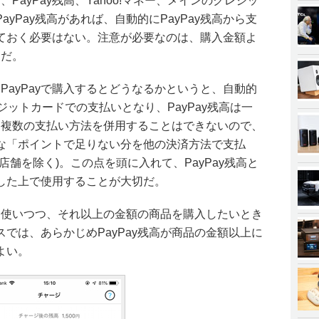
、PayPay残高、Yahoo!マネー、メインのクレジッ
yPay残高があれば、自動的にPayPay残高から支
ておく必要はない。注意が必要なのは、購入金額よ
スだ。
をPayPayで購入するとどうなるかというと、自動的
レジットカードでの支払いとなり、PayPay残高は一
では複数の支払い方法を併用することはできないので、
な「ポイントで足りない分を他の決済方法で支払
店舗を除く)。この点を頭に入れて、PayPay残高と
した上で使用することが大切だ。
高を使いつつ、それ以上の金額の商品を購入したいとき
では、あらかじめPayPay残高が商品の金額以上に
よい。