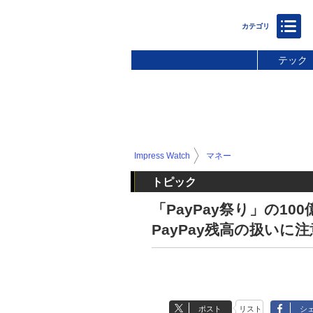
テック
Impress Watch
マネー
トピック
「PayPay祭り」の1
PayPay残高の扱いに注
ポスト
リスト
シ