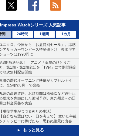
Impress Watchシリーズ 人気記事
時間
24時間
1週間
1カ月
ユニクロ、今日から「お盆特別セール」。涼感
シアサッカーワンピース待望値下げ、撥水ギア
ショーツは1990円に
第3期放送記念！ アニメ「薬屋のひとりご
と」第1期・第2期全話を「TVer」にて期間限定
で順次無料配信開始
東映の歴代オープニング映像がカプセルトイ
に。全5種で8月下旬発売
九州の高速道路、お盆期間は松橋ICなど通行止
め端末を先頭にした渋滞予測。東九州道への迂
回は料金調整を実施
【現役学生がつづるAIとの生活】
【自分なら選ばない一日を考えて】 空いた午後
をチャッピーに捧げたら、思わぬ絶景に出会っ
た話
もっと見る