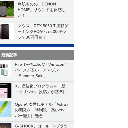
鳥肌ものの「DENON
HOME」サウンドを体感し
た！
マウス、RTX 5060 Ti搭載ゲ
ーミングPCが7万5,000円オ
フで30万円台！
最新記事
Fire TVやEchoなどAmazonデ
バイスが安い アマゾン
「Summer Sale」
X、収益化プログラムを一新
「オリジナル投稿」が基準に
OpenAI次世代モデル「Astra」
の開発を一時制限 高いサイ
バー能力に懸念
G-SHOCK、ゴールド×ブラウ