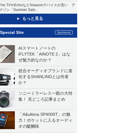
Fire TVやEchoなどAmazonデバイスが安い ア
マゾン「Summer Sale」
もっと見る
Special Site
AIスマートノートの
iFLYTEK「AINOTE 2」はな
ぜ魅力的なのか？
総合オーディオブランドに進
化するSHANLINGとは何者
か？
ソニーミラーレス一眼の大特
集！ 見どころ記事まとめ
「A&ultima SP4000T」の魅
力！ポケットに入るオーディ
オの醍醐味