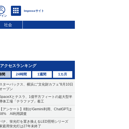
社会
アクセスランキング
時間
24時間
1週間
1カ月
スターバックス、横浜に“文化財カフェ”8月10日
オープン
SpaceXとテスラ、1億平方フィートの超大型半
導体工場「テラファブ」着工
【アンケート】8割がGemini利用、ChatGPTは
68% AI利用調査
パナ、蛍光灯を置き換えるLED照明シリーズ
家庭用蛍光灯は27年末終了