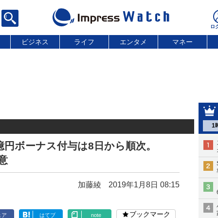
ビジネス
ライフ
エンタメ
マネー
1
00億円ボーナス付与は8日から順次。
意
加藤綾
2019年1月8日 08:15
ブックマーク
ェア
はてブ
note