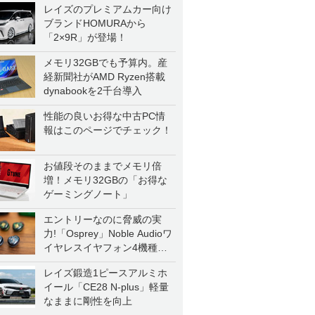
レイズのプレミアムカー向け
ブランドHOMURAから
「2×9R」が登場！
メモリ32GBでも予算内。産
経新聞社がAMD Ryzen搭載
dynabookを2千台導入
性能の良いお得な中古PC情
報はこのページでチェック！
お値段そのままでメモリ倍
増！メモリ32GBの「お得な
ゲーミングノート」
エントリーなのに脅威の実
力!「Osprey」Noble Audioワ
イヤレスイヤフォン4機種を
一気に聴く
レイズ鍛造1ピースアルミホ
イール「CE28 N-plus」軽量
なままに剛性を向上